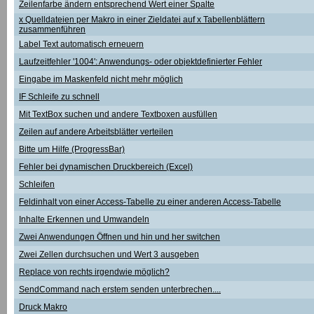
Zeilenfarbe ändern entsprechend Wert einer Spalte
x Quelldateien per Makro in einer Zieldatei auf x Tabellenblättern
zusammenführen
Label Text automatisch erneuern
Laufzeitfehler '1004': Anwendungs- oder objektdefinierter Fehler
Eingabe im Maskenfeld nicht mehr möglich
IF Schleife zu schnell
Mit TextBox suchen und andere Textboxen ausfüllen
Zeilen auf andere Arbeitsblätter verteilen
Bitte um Hilfe (ProgressBar)
Fehler bei dynamischen Druckbereich (Excel)
Schleifen
Feldinhalt von einer Access-Tabelle zu einer anderen Access-Tabelle
Inhalte Erkennen und Umwandeln
Zwei Anwendungen Öffnen und hin und her switchen
Zwei Zellen durchsuchen und Wert 3 ausgeben
Replace von rechts irgendwie möglich?
SendCommand nach erstem senden unterbrechen....
Druck Makro