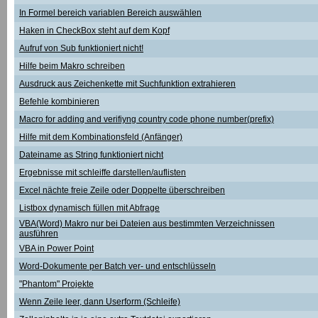
In Formel bereich variablen Bereich auswählen
Haken in CheckBox steht auf dem Kopf
Aufruf von Sub funktioniert nicht!
Hilfe beim Makro schreiben
Ausdruck aus Zeichenkette mit Suchfunktion extrahieren
Befehle kombinieren
Macro for adding and verifiyng country code phone number(prefix)
Hilfe mit dem Kombinationsfeld (Anfänger)
Dateiname as String funktioniert nicht
Ergebnisse mit schleiffe darstellen/auflisten
Excel nächte freie Zeile oder Doppelte überschreiben
Listbox dynamisch füllen mit Abfrage
VBA(Word) Makro nur bei Dateien aus bestimmten Verzeichnissen
ausführen
VBA in Power Point
Word-Dokumente per Batch ver- und entschlüsseln
"Phantom" Projekte
Wenn Zeile leer, dann Userform (Schleife)