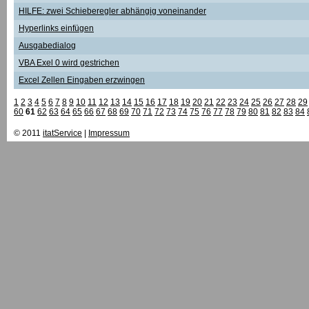
HILFE: zwei Schieberegler abhängig voneinander
Hyperlinks einfügen
Ausgabedialog
VBA Exel 0 wird gestrichen
Excel Zellen Eingaben erzwingen
1
2
3
4
5
6
7
8
9
10
11
12
13
14
15
16
17
18
19
20
21
22
23
24
25
26
27
28
29
60
61
62
63
64
65
66
67
68
69
70
71
72
73
74
75
76
77
78
79
80
81
82
83
84
© 2011
itatService
|
Impressum