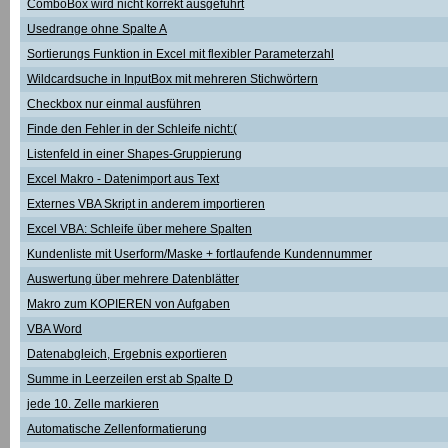
ComboBox wird nicht korrekt ausgeführt
Usedrange ohne Spalte A
Sortierungs Funktion in Excel mit flexibler Parameterzahl
Wildcardsuche in InputBox mit mehreren Stichwörtern
Checkbox nur einmal ausführen
Finde den Fehler in der Schleife nicht:(
Listenfeld in einer Shapes-Gruppierung
Excel Makro - Datenimport aus Text
Externes VBA Skript in anderem importieren
Excel VBA: Schleife über mehere Spalten
Kundenliste mit Userform/Maske + fortlaufende Kundennummer
Auswertung über mehrere Datenblätter
Makro zum KOPIEREN von Aufgaben
VBA Word
Datenabgleich, Ergebnis exportieren
Summe in Leerzeilen erst ab Spalte D
jede 10. Zelle markieren
Automatische Zellenformatierung