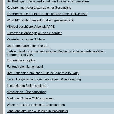
Bei Bedingung Zeile verdoppeln und mit einer Nr. versehen
Kopieren mehrerer Listen zu einer Gesamtliste
Kopieren von einer Blatt auf die andere ohne Blattwechsel
Word PDF einbinden automatisch gesamtes PDF
VBA bei geschützer ArbeitsMAPPE
Listboxen in Abhängigkeit von einander
Vereinfachen einer Schleife
UserForm BackColor in RGB ?
mehrer Sendungsnummern zu einer Rechnung in verschiedene Zellen
bringen Excel VBA
Kommentar-msgBox
Für euch ziemlich einfach!
BWL Studenten brauchen Hilfe bei einem VBA Skript
Excel, Freigabemodus, ActiveX Object, Positionierung
In markierten Zeilen sortieren
Messreihen - Überlauf Array
Marko für Outlook 2010 anpassen
Wenn in TextBox betimmtes Zeichen dann
Tabellenblätter von 4 Dateien in Masterdatei