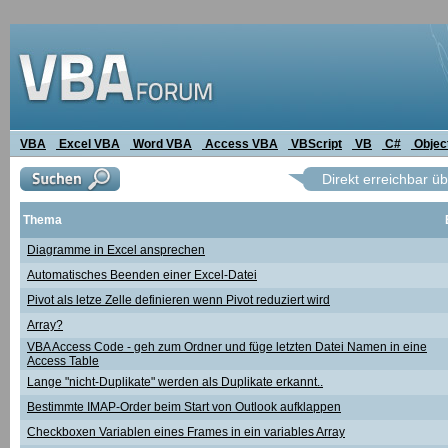
VBA
Excel VBA
Word VBA
Access VBA
VBScript
VB
C#
Objec
Direkt erreichbar ü
Thema
Diagramme in Excel ansprechen
Automatisches Beenden einer Excel-Datei
Pivot als letze Zelle definieren wenn Pivot reduziert wird
Array?
VBA Access Code - geh zum Ordner und füge letzten Datei Namen in eine
Access Table
Lange "nicht-Duplikate" werden als Duplikate erkannt..
Bestimmte IMAP-Order beim Start von Outlook aufklappen
Checkboxen Variablen eines Frames in ein variables Array