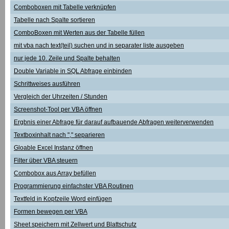
Comboboxen mit Tabelle verknüpfen
Tabelle nach Spalte sortieren
ComboBoxen mit Werten aus der Tabelle füllen
mit vba nach text(teil) suchen und in separater liste ausgeben
nur jede 10. Zeile und Spalte behalten
Double Variable in SQL Abfrage einbinden
Schrittweises ausführen
Vergleich der Uhrzeiten / Stunden
Screenshot-Tool per VBA öffnen
Ergbnis einer Abfrage für darauf aufbauende Abfragen weiterverwenden
Textboxinhalt nach "," separieren
Gloable Excel Instanz öffnen
Filter über VBA steuern
Combobox aus Array befüllen
Programmierung einfachster VBA Routinen
Textfeld in Kopfzeile Word einfügen
Formen bewegen per VBA
Sheet speichern mit Zellwert und Blattschutz