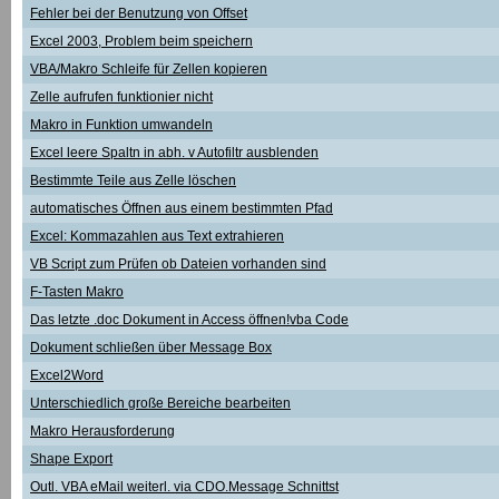
Fehler bei der Benutzung von Offset
Excel 2003, Problem beim speichern
VBA/Makro Schleife für Zellen kopieren
Zelle aufrufen funktionier nicht
Makro in Funktion umwandeln
Excel leere Spaltn in abh. v Autofiltr ausblenden
Bestimmte Teile aus Zelle löschen
automatisches Öffnen aus einem bestimmten Pfad
Excel: Kommazahlen aus Text extrahieren
VB Script zum Prüfen ob Dateien vorhanden sind
F-Tasten Makro
Das letzte .doc Dokument in Access öffnen!vba Code
Dokument schließen über Message Box
Excel2Word
Unterschiedlich große Bereiche bearbeiten
Makro Herausforderung
Shape Export
Outl. VBA eMail weiterl. via CDO.Message Schnittst