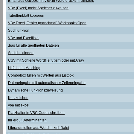
Email aus Outlook mit VBA in Word drucken: Umlautp
VBA (Excel) mehr Speicher zuweisen
Tabellenblatt kopieren
VBA Excel, Fehler (manchmal) Workbooks.Open
Suchfunktion
VBA und Excelliste
.bas für alle geöffneten Dateien
Suchfunktionen
CSV mit Schleife Wordfile füttern oder mit Array
Hilfe beim Matching
Combobox füllen mit Werten aus Listbox
Dateneingabe mit automatischer Zelleneingabe
Dynamische Funktionszuweisung
Kurzzeichen
vba mit excel
Platzhalter in VBC Code schreiben
für erqu: Determinanten
Literaturstellen aus Word in xml-Datei