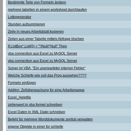
Bestimmte Teile von Formeln ändern
mehrere tabellen in einem worksheet durchlaufen
Lottogenerator
Stunden aufsummieren
Zeile in neues Arbeitsblatt kopieren
Zeilen aus einer Tabelle mittels Abfrage löschen
If ListBox*.List(0) = ""/Null/*Null" Then
vba connection aus Excel zu MySQL Server
vba connection aus Excel zu MySQL Server
Solver im VBA, "Ein unerwarteter interner Fehler"
Welche Schleife wie soll das Prog.aussehen????
Formeln einfügen
AddInn: Zellüberwachung für eine Arbeitsmappe
Excel_Helpfile
zellenwert in vba formel schreiben
Excel Daten in XML Datei schreiben
Befehl für mehrere Worddokumente zentral verwalten
eigene Objekte in einer for schleife