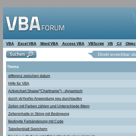
VBA
Excel VBA
Word VBA
Access VBA
VBScript
VB
C#
Objec
Direkt erreichbar ü
Thema
differenz zwischen datum
Hilfe für VBA
Activechart.Shape("Chartname") - dynamisch
durch vbYesNo Anwendung neu durchlaufen
Zellen mit Farben zählen und Unterschiede filtern
Zelleninhalte in String mit Bedingung
Bedingte Farbänderung mit Code
Tabellenblatt Speichern