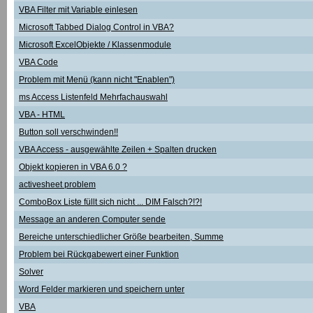
VBA Filter mit Variable einlesen
Microsoft Tabbed Dialog Control in VBA?
Microsoft ExcelObjekte / Klassenmodule
VBA Code
Problem mit Menü (kann nicht "Enablen")
ms Access Listenfeld Mehrfachauswahl
VBA - HTML
Button soll verschwinden!!
VBA Access - ausgewählte Zeilen + Spalten drucken
Objekt kopieren in VBA 6.0 ?
activesheet problem
ComboBox Liste füllt sich nicht ... DIM Falsch?!?!
Message an anderen Computer sende
Bereiche unterschiedlicher Größe bearbeiten, Summe
Problem bei Rückgabewert einer Funktion
Solver
Word Felder markieren und speichern unter
VBA