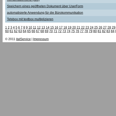
Speichern eines geöffneten Dokument über UserForm
automatisierte Anwendung für die Bürokommunikation
Tetxbox mit textbox multiplizieren
1
2
3
4
5
6
7
8
9
10
11
12
13
14
15
16
17
18
19
20
21
22
23
24
25
26
27
28
29
60
61
62
63
64
65
66
67
68
69
70
71
72
73
74
75
76
77
78
79
80
81
82
83
84
© 2011
itatService
|
Impressum