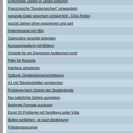
Errechnete Zahlen in Zeilen einfügen
Französische "Sonderzeichen" umwandeln
separate Datei speichern schlägt fehl - DAU-Fehler
wurzel ziehen ohne exponieren und sqrt
Determinante mit VBA
Subroutine vorzeitig beenden
Kassaverwaltung mit Bildern
Schleife für ein Diagramm funktioniert nicht
Filter für Records
Interface simulieren
Outlook: Desktopbenachrichtigung
A1 mit Tabellenblätter vergleichen
Probleme beim Setzen der Spaltenbreite
Nur natürliche Zahlen ausgeben
Bedingte Formate auslesen
Excel 03 Probleme mit Sendkeys unter Vista
Button einfärben - je nach Bedingung
Füllstandsanzeige