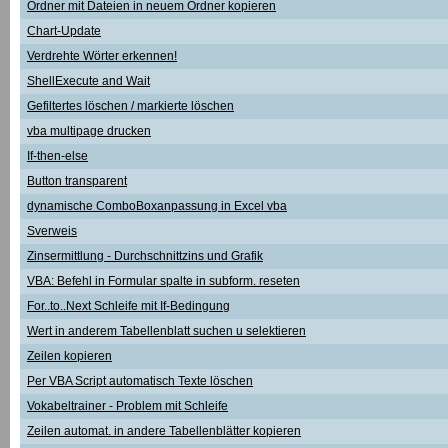
Ordner mit Dateien in neuem Ordner kopieren
Chart-Update
Verdrehte Wörter erkennen!
ShellExecute and Wait
Gefiltertes löschen / markierte löschen
vba multipage drucken
If-then-else
Button transparent
dynamische ComboBoxanpassung in Excel vba
Sverweis
Zinsermittlung - Durchschnittzins und Grafik
VBA: Befehl in Formular spalte in subform. reseten
For..to..Next Schleife mit If-Bedingung
Wert in anderem Tabellenblatt suchen u selektieren
Zeilen kopieren
Per VBA Script automatisch Texte löschen
Vokabeltrainer - Problem mit Schleife
Zeilen automat. in andere Tabellenblätter kopieren