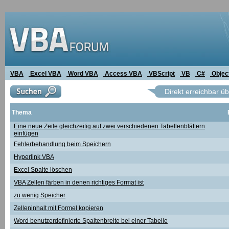
VBA
Excel VBA
Word VBA
Access VBA
VBScript
VB
C#
Objec
Direkt erreichbar ü
Thema
Eine neue Zeile gleichzeitig auf zwei verschiedenen Tabellenblättern
einfügen
Fehlerbehandlung beim Speichern
Hyperlink VBA
Excel Spalte löschen
VBA Zellen färben in denen richtiges Format ist
zu wenig Speicher
Zelleninhalt mit Formel kopieren
Word benutzerdefinierte Spaltenbreite bei einer Tabelle