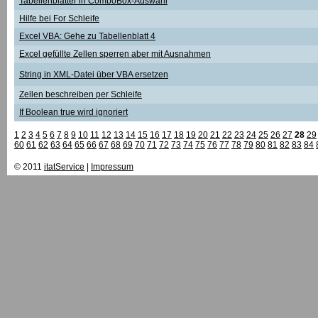
Tabellenblätter in ComboBox-Auswahl
Hilfe bei For Schleife
Excel VBA: Gehe zu Tabellenblatt 4
Excel gefüllte Zellen sperren aber mit Ausnahmen
String in XML-Datei über VBA ersetzen
Zellen beschreiben per Schleife
If Boolean true wird ignoriert
1
2
3
4
5
6
7
8
9
10
11
12
13
14
15
16
17
18
19
20
21
22
23
24
25
26
27
28
29
60
61
62
63
64
65
66
67
68
69
70
71
72
73
74
75
76
77
78
79
80
81
82
83
84
© 2011
itatService
|
Impressum