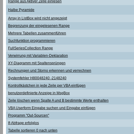
Range aus Aktiver Zelle einlesen
Halbe Pyramide
Array in ListBox wird nicht angezeigt
Begrenzung der eingelesenen Range
Mehrere Tabellen zusammenführen
Suchfunktion programmieren
FullSeriesCollection Range
Verwirrung mit Variablen-Deklaration
XY-Diagramm mit Spaltensprüngen
Rechnungen und Storno erkennen und verrechnen
Systemfehler H80048240 -2148240
Kontrollkästchen in jede Zeile per VBA einfügen
benutzerdefinierte Anzeige in MsgBox
Zeile löschen wenn Spalte A und B bestimmte Werte enthalten
VBA Userform Eingabe suchen und Eingabe einfügen
Programm "Out-Sourcen"
If-Abfrage erfolglos
Tabelle sortieren 0 nach unten