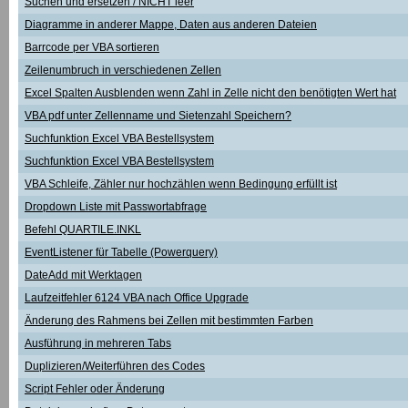
Suchen und ersetzen / NICHT leer
Diagramme in anderer Mappe, Daten aus anderen Dateien
Barrcode per VBA sortieren
Zeilenumbruch in verschiedenen Zellen
Excel Spalten Ausblenden wenn Zahl in Zelle nicht den benötigten Wert hat
VBA pdf unter Zellenname und Sietenzahl Speichern?
Suchfunktion Excel VBA Bestellsystem
Suchfunktion Excel VBA Bestellsystem
VBA Schleife, Zähler nur hochzählen wenn Bedingung erfüllt ist
Dropdown Liste mit Passwortabfrage
Befehl QUARTILE.INKL
EventListener für Tabelle (Powerquery)
DateAdd mit Werktagen
Laufzeitfehler 6124 VBA nach Office Upgrade
Änderung des Rahmens bei Zellen mit bestimmten Farben
Ausführung in mehreren Tabs
Duplizieren/Weiterführen des Codes
Script Fehler oder Änderung