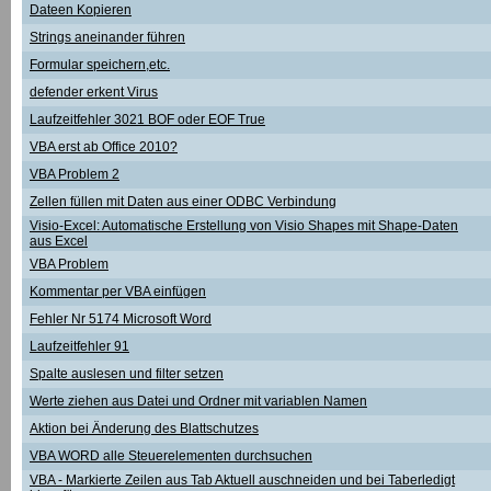
Dateen Kopieren
Strings aneinander führen
Formular speichern,etc.
defender erkent Virus
Laufzeitfehler 3021 BOF oder EOF True
VBA erst ab Office 2010?
VBA Problem 2
Zellen füllen mit Daten aus einer ODBC Verbindung
Visio-Excel: Automatische Erstellung von Visio Shapes mit Shape-Daten
aus Excel
VBA Problem
Kommentar per VBA einfügen
Fehler Nr 5174 Microsoft Word
Laufzeitfehler 91
Spalte auslesen und filter setzen
Werte ziehen aus Datei und Ordner mit variablen Namen
Aktion bei Änderung des Blattschutzes
VBA WORD alle Steuerelementen durchsuchen
VBA - Markierte Zeilen aus Tab Aktuell auschneiden und bei Taberledigt