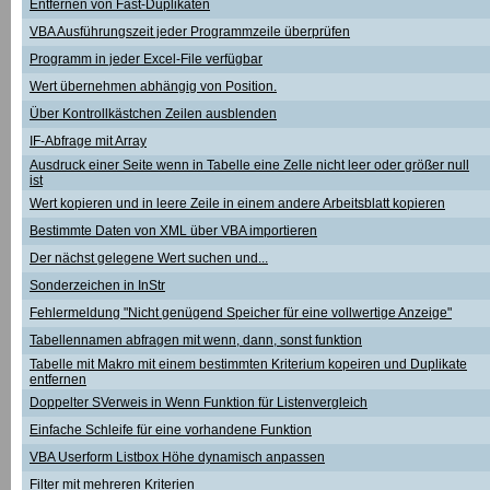
Entfernen von Fast-Duplikaten
VBA Ausführungszeit jeder Programmzeile überprüfen
Programm in jeder Excel-File verfügbar
Wert übernehmen abhängig von Position.
Über Kontrollkästchen Zeilen ausblenden
IF-Abfrage mit Array
Ausdruck einer Seite wenn in Tabelle eine Zelle nicht leer oder größer null
ist
Wert kopieren und in leere Zeile in einem andere Arbeitsblatt kopieren
Bestimmte Daten von XML über VBA importieren
Der nächst gelegene Wert suchen und...
Sonderzeichen in InStr
Fehlermeldung "Nicht genügend Speicher für eine vollwertige Anzeige"
Tabellennamen abfragen mit wenn, dann, sonst funktion
Tabelle mit Makro mit einem bestimmten Kriterium kopeiren und Duplikate
entfernen
Doppelter SVerweis in Wenn Funktion für Listenvergleich
Einfache Schleife für eine vorhandene Funktion
VBA Userform Listbox Höhe dynamisch anpassen
Filter mit mehreren Kriterien