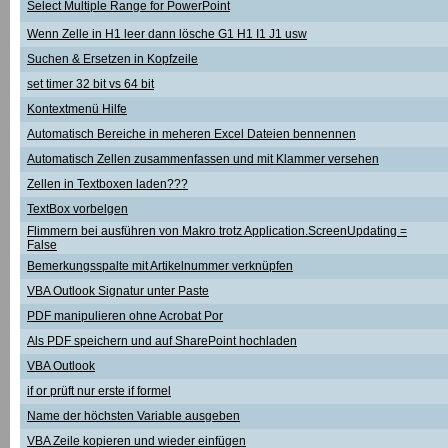
Select Multiple Range for PowerPoint
Wenn Zelle in H1 leer dann lösche G1 H1 I1 J1 usw
Suchen & Ersetzen in Kopfzeile
set timer 32 bit vs 64 bit
Kontextmenü Hilfe
Automatisch Bereiche in meheren Excel Dateien bennennen
Automatisch Zellen zusammenfassen und mit Klammer versehen
Zellen in Textboxen laden???
TextBox vorbelgen
Flimmern bei ausführen von Makro trotz Application.ScreenUpdating =
False
Bemerkungsspalte mit Artikelnummer verknüpfen
VBA Outlook Signatur unter Paste
PDF manipulieren ohne Acrobat Por
Als PDF speichern und auf SharePoint hochladen
VBA Outlook
if or prüft nur erste if formel
Name der höchsten Variable ausgeben
VBA Zeile kopieren und wieder einfügen