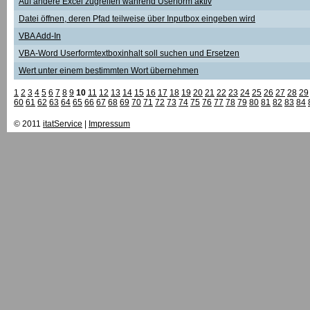
Auf andere Excel zugreifen während Userform aktiv
Datei öffnen, deren Pfad teilweise über Inputbox eingeben wird
VBA Add-In
VBA-Word Userformtextboxinhalt soll suchen und Ersetzen
Wert unter einem bestimmten Wort übernehmen
1
2
3
4
5
6
7
8
9
10
11
12
13
14
15
16
17
18
19
20
21
22
23
24
25
26
27
28
29
60
61
62
63
64
65
66
67
68
69
70
71
72
73
74
75
76
77
78
79
80
81
82
83
84
© 2011
itatService
|
Impressum