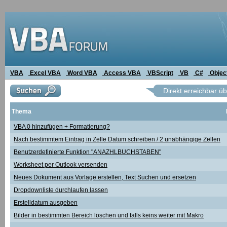
VBA
Excel VBA
Word VBA
Access VBA
VBScript
VB
C#
Objec
Direkt erreichbar ü
Thema
VBA 0 hinzufügen + Formatierung?
Nach bestimmtem Eintrag in Zelle Datum schreiben / 2 unabhängige Zellen
Benutzerdefinierte Funktion "ANAZHLBUCHSTABEN"
Worksheet per Outlook versenden
Neues Dokument aus Vorlage erstellen, Text Suchen und ersetzen
Dropdownliste durchlaufen lassen
Erstelldatum ausgeben
Bilder in bestimmten Bereich löschen und falls keins weiter mit Makro