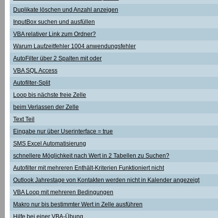
Duplikate löschen und Anzahl anzeigen
InputBox suchen und ausfüllen
VBA relativer Link zum Ordner?
Warum Laufzeitfehler 1004 anwendungsfehler
AutoFilter über 2 Spalten mit oder
VBA SQL Access
Autofilter-Split
Loop bis nächste freie Zelle
beim Verlassen der Zelle
Text Teil
Eingabe nur über Userinterface = true
SMS Excel Automatisierung
schnellere Möglichkeit nach Wert in 2 Tabellen zu Suchen?
Autofilter mit mehreren Enthält-Kriterien Funktioniert nicht
Outlook Jahrestage von Kontakten werden nicht in Kalender angezeigt
VBA Loop mit mehreren Bedingungen
Makro nur bis bestimmter Wert in Zelle ausführen
Hilfe bei einer VBA-Übung