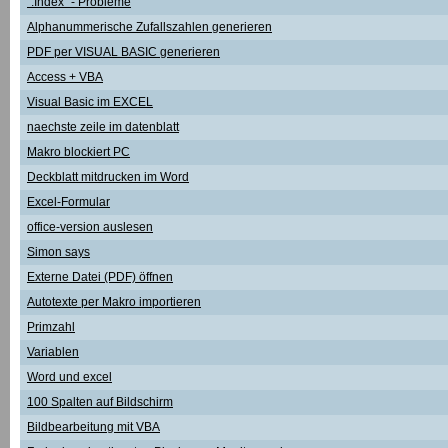
".Index" - Probleme
Alphanummerische Zufallszahlen generieren
PDF per VISUAL BASIC generieren
Access + VBA
Visual Basic im EXCEL
naechste zeile im datenblatt
Makro blockiert PC
Deckblatt mitdrucken im Word
Excel-Formular
office-version auslesen
Simon says
Externe Datei (PDF) öffnen
Autotexte per Makro importieren
Primzahl
Variablen
Word und excel
100 Spalten auf Bildschirm
Bildbearbeitung mit VBA