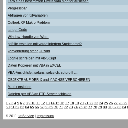
Farb eines bestimmten Pixels vom Monitor auslesen
Progressbar
Abfragen von txtVariablen
Outlook XP Makro Problem
langer Code
Window-Handle von Word
pdf file erstellen mit vordefiniertem Speicherort?
konvertierung string -> zahl
Logfile schreiben mit Vb-SCript
Daten Kopieren mit VBA in EXCEL
VBA-Ansichtsfe., solans, solzeich, solprofil ....
OBJEKTE AUF DER X und Y ACHSE VERSCHIEBEN
Matrix erstellen
Dateien per VBA an FTP-Server schicken
1
2
3
4
5
6
7
8
9
10
11
12
13
14
15
16
17
18
19
20
21
22
23
24
25
26
27
28
29
60
61
62
63
64
65
66
67
68
69
70
71
72
73
74
75
76
77
78
79
80
81
82
83
84
© 2011
itatService
|
Impressum