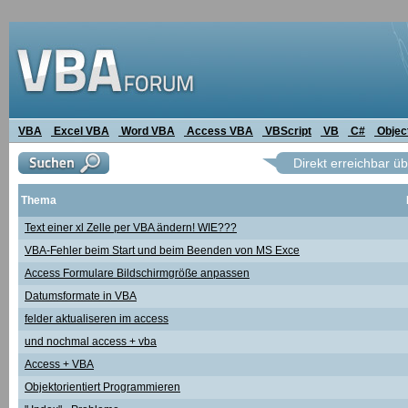
VBA
Excel VBA
Word VBA
Access VBA
VBScript
VB
C#
Objec
Direkt erreichbar ü
Thema
Text einer xl Zelle per VBA ändern! WIE???
VBA-Fehler beim Start und beim Beenden von MS Exce
Access Formulare Bildschirmgröße anpassen
Datumsformate in VBA
felder aktualiseren im access
und nochmal access + vba
Access + VBA
Objektorientiert Programmieren