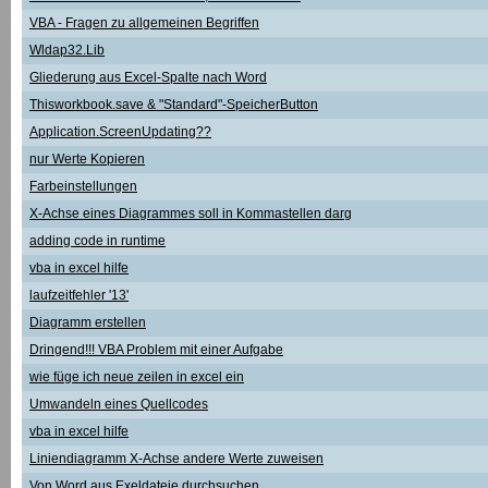
VBA - Fragen zu allgemeinen Begriffen
Wldap32.Lib
Gliederung aus Excel-Spalte nach Word
Thisworkbook.save & "Standard"-SpeicherButton
Application.ScreenUpdating??
nur Werte Kopieren
Farbeinstellungen
X-Achse eines Diagrammes soll in Kommastellen darg
adding code in runtime
vba in excel hilfe
laufzeitfehler '13'
Diagramm erstellen
Dringend!!! VBA Problem mit einer Aufgabe
wie füge ich neue zeilen in excel ein
Umwandeln eines Quellcodes
vba in excel hilfe
Liniendiagramm X-Achse andere Werte zuweisen
Von Word aus Exeldateie durchsuchen.