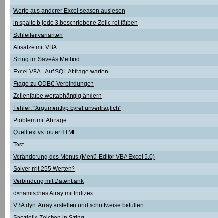
Werte aus anderer Excel season auslesen
in spalte b jede 3.beschriebene Zelle rot färben
Schleifenvarianten
Absätze mit VBA
String im SaveAs Method
Excel VBA - Auf SQL Abfrage warten
Frage zu ODBC Verbindungen
Zellenfarbe wertabhängig ändern
Fehler: "Argumenttyp byref unverträglich"
Problem mit Abfrage
Quelltext vs. outerHTML
Test
Veränderung des Menüs (Menü-Editor VBA Excel 5.0)
Solver mit 255 Werten?
Verbindung mit Datenbank
dynamisches Array mit Indizes
VBA dyn. Array erstellen und schrittweise befüllen
Spezielle Zeichen in String