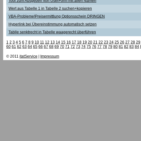
Tool zum Ausgeben von UserForm mit allen Namen
Wert aus Tabelle 1 in Tabelle 2 suchen+kopieren
VBA-Probleme!Preisermittlung Optionsschein DRINGEN
Hyperlink bei Übereinstimmung automatisch setzen
Tablle senktrecht in Tabelle waagerecht überführen
1
2
3
4
5
6
7
8
9
10
11
12
13
14
15
16
17
18
19
20
21
22
23
24
25
26
27
28
29
60
61
62
63
64
65
66
67
68
69
70
71
72
73
74
75
76
77
78
79
80
81
82
83
84
© 2011
itatService
|
Impressum