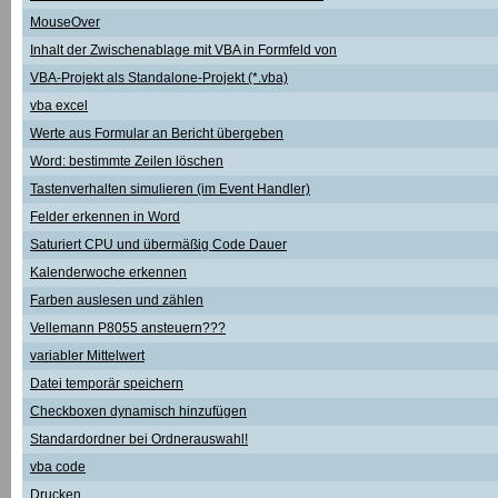
MouseOver
Inhalt der Zwischenablage mit VBA in Formfeld von
VBA-Projekt als Standalone-Projekt (*.vba)
vba excel
Werte aus Formular an Bericht übergeben
Word: bestimmte Zeilen löschen
Tastenverhalten simulieren (im Event Handler)
Felder erkennen in Word
Saturiert CPU und übermäßig Code Dauer
Kalenderwoche erkennen
Farben auslesen und zählen
Vellemann P8055 ansteuern???
variabler Mittelwert
Datei temporär speichern
Checkboxen dynamisch hinzufügen
Standardordner bei Ordnerauswahl!
vba code
Drucken