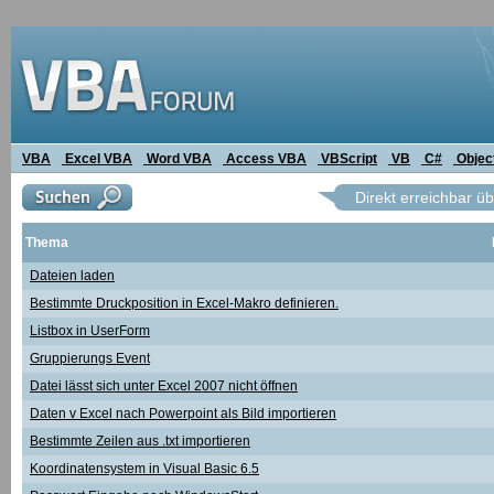
VBA
Excel VBA
Word VBA
Access VBA
VBScript
VB
C#
Objec
Direkt erreichbar ü
Thema
Dateien laden
Bestimmte Druckposition in Excel-Makro definieren.
Listbox in UserForm
Gruppierungs Event
Datei lässt sich unter Excel 2007 nicht öffnen
Daten v Excel nach Powerpoint als Bild importieren
Bestimmte Zeilen aus .txt importieren
Koordinatensystem in Visual Basic 6.5