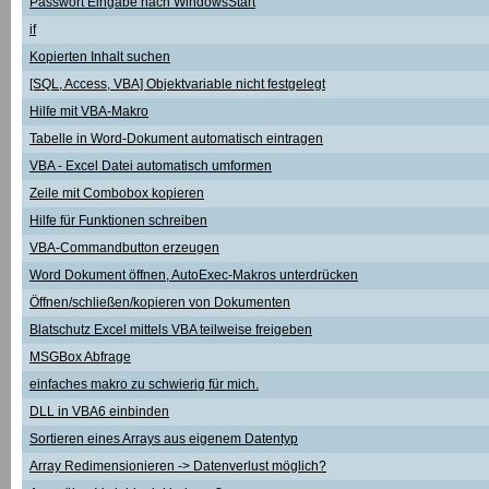
Passwort Eingabe nach WindowsStart
if
Kopierten Inhalt suchen
[SQL, Access, VBA] Objektvariable nicht festgelegt
Hilfe mit VBA-Makro
Tabelle in Word-Dokument automatisch eintragen
VBA - Excel Datei automatisch umformen
Zeile mit Combobox kopieren
Hilfe für Funktionen schreiben
VBA-Commandbutton erzeugen
Word Dokument öffnen, AutoExec-Makros unterdrücken
Öffnen/schließen/kopieren von Dokumenten
Blatschutz Excel mittels VBA teilweise freigeben
MSGBox Abfrage
einfaches makro zu schwierig für mich.
DLL in VBA6 einbinden
Sortieren eines Arrays aus eigenem Datentyp
Array Redimensionieren -> Datenverlust möglich?