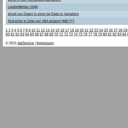
Laufzeitfehler 3348
Inhalt von Daten in einer txt-Datei in Variablen
Text einer xl Zelle per VBA ändern! WIE???
1
2
3
4
5
6
7
8
9
10
11
12
13
14
15
16
17
18
19
20
21
22
23
24
25
26
27
28
29
60
61
62
63
64
65
66
67
68
69
70
71
72
73
74
75
76
77
78
79
80
81
82
83
84
© 2011
itatService
|
Impressum