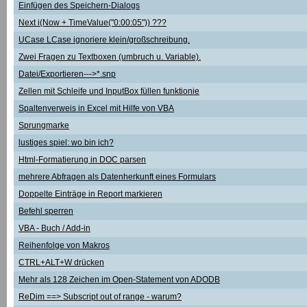
Einfügen des Speichern-Dialogs
Next i(Now + TimeValue("0:00:05")) ???
UCase LCase ignoriere klein/großschreibung.
Zwei Fragen zu Textboxen (umbruch u. Variable).
Datei/Exportieren--->*.snp
Zellen mit Schleife und InputBox füllen funktionie
Spaltenverweis in Excel mit Hilfe von VBA
Sprungmarke
lustiges spiel: wo bin ich?
Html-Formatierung in DOC parsen
mehrere Abfragen als Datenherkunft eines Formulars
Doppelte Einträge in Report markieren
Befehl sperren
VBA - Buch / Add-in
Reihenfolge von Makros
CTRL+ALT+W drücken
Mehr als 128 Zeichen im Open-Statement von ADODB
ReDim ==> Subscript out of range - warum?