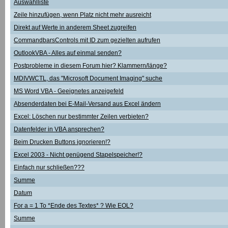
Auswahlliste
Zeile hinzufügen, wenn Platz nicht mehr ausreicht
Direkt auf Werte in anderem Sheet zugreifen
CommandbarsControls mit ID zum gezielten aufrufen
OutlookVBA - Alles auf einmal senden?
Postprobleme in diesem Forum hier? Klammern/länge?
MDIVWCTL, das "Microsoft Document Imaging" suche
MS Word VBA - Geeignetes anzeigefeld
Absenderdaten bei E-Mail-Versand aus Excel ändern
Excel: Löschen nur bestimmter Zeilen verbieten?
Datenfelder in VBA ansprechen?
Beim Drucken Buttons ignorieren!?
Excel 2003 - Nicht genügend Stapelspeicher!?
Einfach nur schließen???
Summe
Datum
For a = 1 To *Ende des Textes* ? Wie EOL?
Summe