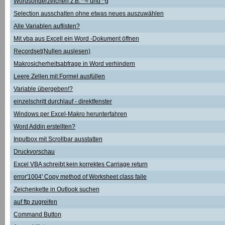
Wordsonderzeichen z.B. ^= und ^g
Selection ausschalten ohne etwas neues auszuwählen
Alle Variablen auflisten?
Mit vba aus Excell ein Word -Dokument öffnen
Recordset(Nullen auslesen)
Makrosicherheitsabfrage in Word verhindern
Leere Zellen mit Formel ausfüllen
Variable übergeben!?
einzelschritt durchlauf - direktfenster
Windows per Excel-Makro herunterfahren
Word Addin erstellten?
Inputbox mit Scrollbar ausstatten
Druckvorschau
Excel VBA schreibt kein korrektes Carriage return
error'1004' Copy method of Worksheet class faile
Zeichenkette in Outlook suchen
auf ftp zugreifen
Command Button