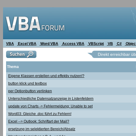
VBA
Excel VBA
Word VBA
Access VBA
VBScript
VB
C#
Objec
Direkt erreichbar ü
Thema
Eigene Klassen erstellen und effektiv nutzen!?
button klick und textbox
per Optionbutton verlinken
Unterschiedliche Datensatzanzeige in Listenfeldern
update von Charts -> Fehlermeldung: Unable to set
Word03: Gleiche .doc führt zu Fehlern!
Excel --> Outlook: Schriftart der Mail?
ersetzung im selektierten Bereich/Absatz