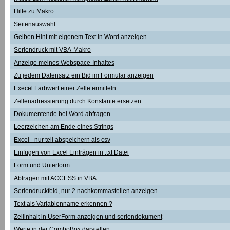
Hilfe zu Makro
Seitenauswahl
Gelben Hint mit eigenem Text in Word anzeigen
Seriendruck mit VBA-Makro
Anzeige meines Webspace-Inhaltes
Zu jedem Datensatz ein Bid im Formular anzeigen
Execel Farbwert einer Zelle ermitteln
Zellenadressierung durch Konstante ersetzen
Dokumentende bei Word abfragen
Leerzeichen am Ende eines Strings
Excel - nur teil abspeichern als csv
Einfügen von Excel Einträgen in .txt Datei
Form und Unterform
Abfragen mit ACCESS in VBA
Seriendruckfeld, nur 2 nachkommastellen anzeigen
Text als Variablenname erkennen ?
Zellinhalt in UserForm anzeigen und seriendokument
Werte in der ComboBox darstellen