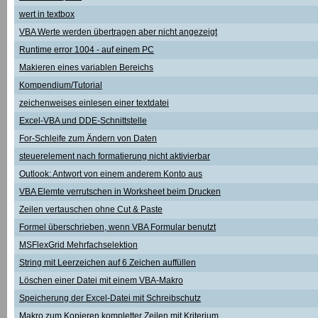
wert in textbox
VBA Werte werden übertragen aber nicht angezeigt
Runtime error 1004 - auf einem PC
Makieren eines variablen Bereichs
Kompendium/Tutorial
zeichenweises einlesen einer textdatei
Excel-VBA und DDE-Schnittstelle
For-Schleife zum Ändern von Daten
steuerelement nach formatierung nicht aktivierbar
Outlook: Antwort von einem anderem Konto aus
VBA Elemte verrutschen in Worksheet beim Drucken
Zeilen vertauschen ohne Cut & Paste
Formel überschrieben, wenn VBA Formular benutzt
MSFlexGrid Mehrfachselektion
String mit Leerzeichen auf 6 Zeichen auffüllen
Löschen einer Datei mit einem VBA-Makro
Speicherung der Excel-Datei mit Schreibschutz
Makro zum Kopieren kompletter Zeilen mit Kriterium