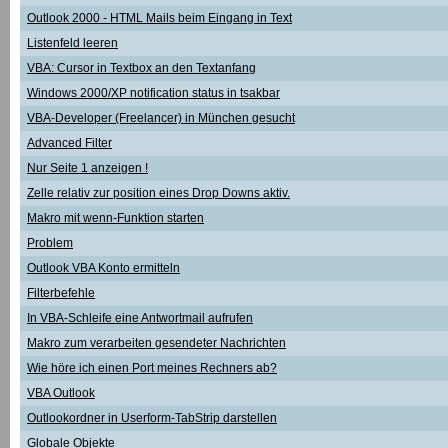
Outlook 2000 - HTML Mails beim Eingang in Text
Listenfeld leeren
VBA: Cursor in Textbox an den Textanfang
Windows 2000/XP notification status in tsakbar
VBA-Developer (Freelancer) in München gesucht
Advanced Filter
Nur Seite 1 anzeigen !
Zelle relativ zur position eines Drop Downs aktiv.
Makro mit wenn-Funktion starten
Problem
Outlook VBA Konto ermitteln
Filterbefehle
In VBA-Schleife eine Antwortmail aufrufen
Makro zum verarbeiten gesendeter Nachrichten
Wie höre ich einen Port meines Rechners ab?
VBA Outlook
Outlookordner in Userform-TabStrip darstellen
Globale Objekte