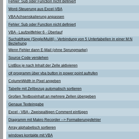
Fehler: Sub oder Function nicht definiert
Word-Steuerung aus Excel-VBA
VBA Achsenskalierung anpassen
Fehler: Sub oder Function nicht definiert
VBA - Laufzeitfehler 6 - Überlauf
Suchabfrage (Single/Muliti) - Verbindung von 5 Untertabellen in einer M:N
Beziehung
Wenn Fehler dann E-Mail (ohne Sprungmarke)
Source Code verstehen
ListBox je nach Inhalt der Zelle aktivieren
c# programm über vba button in power point aufrufen
ColumnWidth in Pixel angeben
Tabelle mit Zellbezug automatisch sortieren
Großen Textboxinhalt an mehrere Zellen übergeben
Genaue Texteingabe
Excel - VBA - Zweispaltigen Comment einfügen
Diagramm mit Makro Recorder --> Formatierungsfehler
Array alphabetisch sortieren
windows kontakte mit VBA