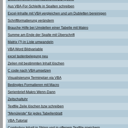
Aus VBA-For-Schleife in Spalten schreiben
Excel-Inhalte mit VBA vergleichen und um Dubletten bereinigen
Schriftformatierung verändern
Brauche Hilfe bei Umstellen einer Tabelle mit Makro
Summe am Ende der Spalte mit Überschrift
Matrix (?) in Liste umwandeln
VBA Word Bildvariable
excel tastenbelegung neu
Zeilen mit bestimmten Inhalt löschen
C code nach VBA umsetzen
Visualisierung Terminplan via VBA
Bedingtes Formatieren mit Macro
Serienbrief-Makro Wenn-Dann
Zeitschaltuhr
Textfile Zeile löschen bzw schreiben
"Menüleiste" für jedes Tabellenblatt
VBA-Tutorial
Combobox Inhalt in String und in offenem Textfile speichern