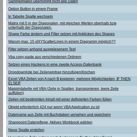
Sammelmakro übernimmt nicht alle Daten
Option Button in einem Frame
In Tabelle Spalte wechseln
Matrix mit 0 in der Diagonalen, mit gleichen Werten oberhalb bzw
unterhalb der Diagonalen.
Shape Farbe ändern und Filter setzen mit Anklicken des Shapes
Warum max. 15 xlXYScatterLines in einem Diagramm möglich??
Filter setzen anhand ausgelesenem Text
Vba copy paste aus verschiedenen Ordnern
Setzen eines Hackens in eine zweite Access-Datenbank
Dropdownliste bei Zeileneintrag hinzufügen/löschen
Excel VBA Zellen von A nach B kopieren, mehrere Möglichkeiten, IF THEN
ELSEIF
Mappintabelle mit VBA (Zeile in Spalten, transponieren, leere Zeile
auffüllen)
Zellen mit bestimmten Inhalt mit einer definierten Farben füllen
Objekt erforderlich 424 nur wenn VBA Application zu ist
Dateiname aus Zelle mit Buchstaben versehen und speichern
Sharepoint Datenpflege, Aktives Workbook wählen
Neue Spalte erstellen