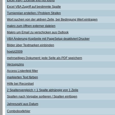
Excel VBA - License Info not found
Excel VBA Zugriff auf bestimmte Spalte
Turnierplan erstellen / Problem Strafen
Wort suchen von der aktiven Zelle, bei Bedingung Wert eintragen
makro zum öffnen externer dateien
Makro um Email zu verschicken aus Outlook
VBA Änderung Kopfzeile mit PageSetup deaktiviert Drucker
Bilder über Textmarken einbinden
hoelzl2009
mehrseitiges Dokument: jede Seite als PDF speichern
Verzugszins
Access Listenfeld filter
markierten Text färben
Hilfe bei Recordset
2 Spaltenvergleich + 1 Spalte abhängig von 1 Zeile
Spalten nach Vorgabe sortieren / Spalten einfügen
Jahreszahl aus Datum
Comboboxfehler