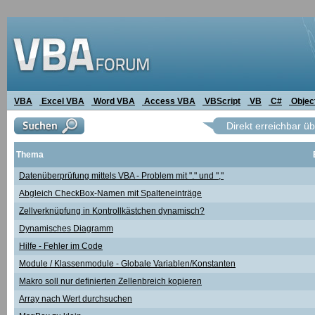
VBA
Excel VBA
Word VBA
Access VBA
VBScript
VB
C#
Objec
Direkt erreichbar ü
Thema
Datenüberprüfung mittels VBA - Problem mit "." und ","
Abgleich CheckBox-Namen mit Spalteneinträge
Zellverknüpfung in Kontrollkästchen dynamisch?
Dynamisches Diagramm
Hilfe - Fehler im Code
Module / Klassenmodule - Globale Variablen/Konstanten
Makro soll nur definierten Zellenbreich kopieren
Array nach Wert durchsuchen