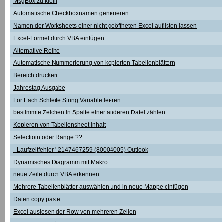
MsgBox zu klein
Automatische Checkboxnamen generieren
Namen der Worksheets einer nicht geöffneten Excel auflisten lassen
Excel-Formel durch VBA einfügen
Alternative Reihe
Automatische Nummerierung von kopierten Tabellenblättern
Bereich drucken
Jahrestag Ausgabe
For Each Schleife String Variable leeren
bestimmte Zeichen in Spalte einer anderen Datei zählen
Kopieren von Tabellensheet inhalt
Selectioin oder Range ??
- Laufzeitfehler '-2147467259 (80004005) Outlook
Dynamisches Diagramm mit Makro
neue Zeile durch VBA erkennen
Mehrere Tabellenblätter auswählen und in neue Mappe einfügen
Daten copy paste
Excel auslesen der Row von mehreren Zellen