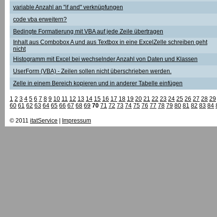
variable Anzahl an "if and" verknüpfungen
code vba erweitern?
Bedingte Formatierung mit VBA auf jede Zeile übertragen
Inhalt aus Combobox A und aus Textbox in eine ExcelZelle schreiben geht
nicht
Histogramm mit Excel bei wechselnder Anzahl von Daten und Klassen
UserForm (VBA) - Zeilen sollen nicht überschrieben werden.
Zelle in einem Bereich kopieren und in anderer Tabelle einfügen
1
2
3
4
5
6
7
8
9
10
11
12
13
14
15
16
17
18
19
20
21
22
23
24
25
26
27
28
29
60
61
62
63
64
65
66
67
68
69
70
71
72
73
74
75
76
77
78
79
80
81
82
83
84
© 2011
itatService
|
Impressum