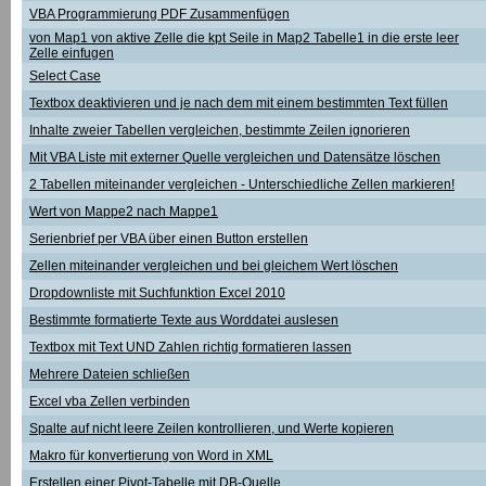
VBA Programmierung PDF Zusammenfügen
von Map1 von aktive Zelle die kpt Seile in Map2 Tabelle1 in die erste leer
Zelle einfugen
Select Case
Textbox deaktivieren und je nach dem mit einem bestimmten Text füllen
Inhalte zweier Tabellen vergleichen, bestimmte Zeilen ignorieren
Mit VBA Liste mit externer Quelle vergleichen und Datensätze löschen
2 Tabellen miteinander vergleichen - Unterschiedliche Zellen markieren!
Wert von Mappe2 nach Mappe1
Serienbrief per VBA über einen Button erstellen
Zellen miteinander vergleichen und bei gleichem Wert löschen
Dropdownliste mit Suchfunktion Excel 2010
Bestimmte formatierte Texte aus Worddatei auslesen
Textbox mit Text UND Zahlen richtig formatieren lassen
Mehrere Dateien schließen
Excel vba Zellen verbinden
Spalte auf nicht leere Zeilen kontrollieren, und Werte kopieren
Makro für konvertierung von Word in XML
Erstellen einer Pivot-Tabelle mit DB-Quelle