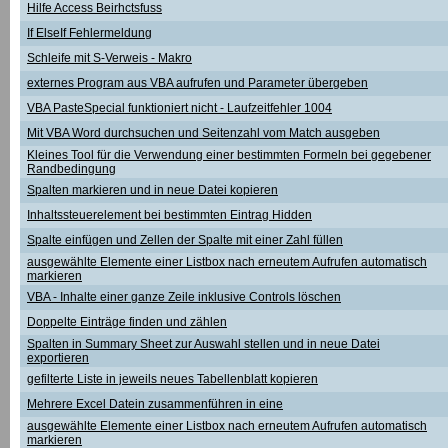
Hilfe Access Beirhctsfuss
If ElseIf Fehlermeldung
Schleife mit S-Verweis - Makro
externes Program aus VBA aufrufen und Parameter übergeben
VBA PasteSpecial funktioniert nicht - Laufzeitfehler 1004
Mit VBA Word durchsuchen und Seitenzahl vom Match ausgeben
Kleines Tool für die Verwendung einer bestimmten Formeln bei gegebener
Randbedingung
Spalten markieren und in neue Datei kopieren
Inhaltssteuerelement bei bestimmten Eintrag Hidden
Spalte einfügen und Zellen der Spalte mit einer Zahl füllen
ausgewählte Elemente einer Listbox nach erneutem Aufrufen automatisch
markieren
VBA - Inhalte einer ganze Zeile inklusive Controls löschen
Doppelte Einträge finden und zählen
Spalten in Summary Sheet zur Auswahl stellen und in neue Datei
exportieren
gefilterte Liste in jeweils neues Tabellenblatt kopieren
Mehrere Excel Datein zusammenführen in eine
ausgewählte Elemente einer Listbox nach erneutem Aufrufen automatisch
markieren