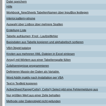
Datei speichern
Hilfe
Workbook_NewSheets TabellenNamen über InputBox festlegen
interior.pattern=xlnone
Auswahl über Listbox über mehrere Spalten
Erstellung Liste
Tabelle aufräumen; If not - Laufzeitfehler
Basisdaten aus Tabelle kopieren und alphabetisch sortieren
VBA Objekt katalog
Knoten aus mehreren XML-Dateien in Excel einlesen
Array() mit Wörtern aus einer Tabellenspalte füllen
Zufallsereignisse programmieren
Definieren Massiv der Daten als Variable.
Word AddIn inaktiv nach Installation per VBA
Text in Textfeld kopieren
ActiveSheet.Range(Cells(), Cells()).Select gibt eine Fehlermeldung aus
Nur größten Wert aus einer Zelle behalten
Methode oder Datenobjekt nicht gefunden