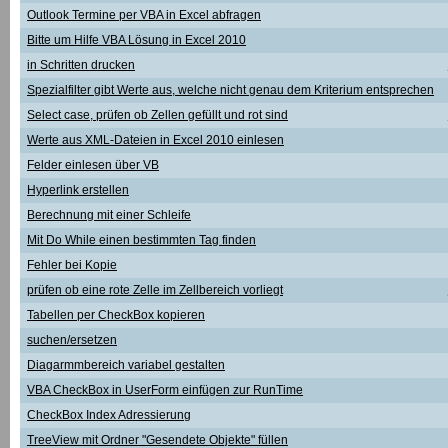
Outlook Termine per VBA in Excel abfragen
Bitte um Hilfe VBA Lösung in Excel 2010
in Schritten drucken
Spezialfilter gibt Werte aus, welche nicht genau dem Kriterium entsprechen
Select case, prüfen ob Zellen gefüllt und rot sind
Werte aus XML-Dateien in Excel 2010 einlesen
Felder einlesen über VB
Hyperlink erstellen
Berechnung mit einer Schleife
Mit Do While einen bestimmten Tag finden
Fehler bei Kopie
prüfen ob eine rote Zelle im Zellbereich vorliegt
Tabellen per CheckBox kopieren
suchen/ersetzen
Diagarmmbereich variabel gestalten
VBA CheckBox in UserForm einfügen zur RunTime
CheckBox Index Adressierung
TreeView mit Ordner "Gesendete Objekte" füllen