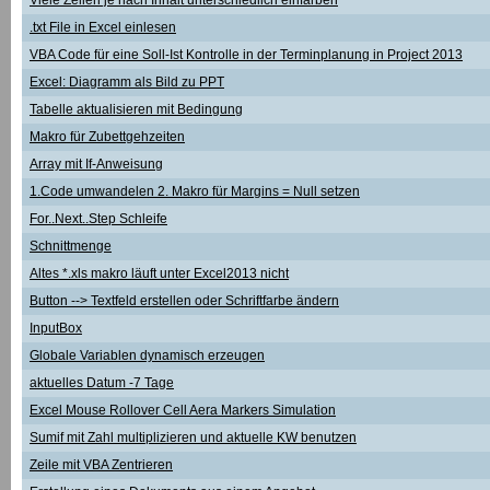
Viele Zellen je nach Inhalt unterschiedlich einfärben
.txt File in Excel einlesen
VBA Code für eine Soll-Ist Kontrolle in der Terminplanung in Project 2013
Excel: Diagramm als Bild zu PPT
Tabelle aktualisieren mit Bedingung
Makro für Zubettgehzeiten
Array mit If-Anweisung
1.Code umwandelen 2. Makro für Margins = Null setzen
For..Next..Step Schleife
Schnittmenge
Altes *.xls makro läuft unter Excel2013 nicht
Button --> Textfeld erstellen oder Schriftfarbe ändern
InputBox
Globale Variablen dynamisch erzeugen
aktuelles Datum -7 Tage
Excel Mouse Rollover Cell Aera Markers Simulation
Sumif mit Zahl multiplizieren und aktuelle KW benutzen
Zeile mit VBA Zentrieren