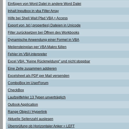
Einfügen von Word Datei in andere Word Datei
Inhalt Inputbox in vba Filter Array
Hilfe bei Shell Wait Pfad VBA + Access
Export von .txt (.properties) Dateien in Unicode
Filter zurücksetzen bei Öffnen des Workbooks
Dynamische Anwendung einer Formel in VBA
Meilensteinplan per VBA Makro füllen
Fehler im VBA interpreter
Excel VBA: "Keine Rückmeldung" und nicht stoppbar
Eine Zelle zusammen addieren
Excelsheet als PDF per Mail versenden
ComboBox im UserForum
CheckBox
Laufzeitfehler 13 Typen unverträglich
Outlook Application
Range Object / Hyperlink
Aktuelle Seitenzahl auslesen
Überprüfung ob Horizontaler Anker = LEFT