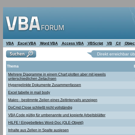
VBA
Excel VBA
Word VBA
Access VBA
VBScript
VB
C#
Objec
Direkt erreichbar ü
Thema
Mehrere Diagramme in einem Chart plotten aber mit jeweils
unterschiedlichen Zeitachsen
Hypergelinkte Dokumente Zusammenfassen
Excel tabelle in mail body
Makro - bestimmte Zeilen eines Zeitintervalls anzeigen
DoCmd.Close schließt nicht vollständig
VBA Code gültig für umbenannte und kopierte Arbeitsblätter
HILFE ! Eingebettetes Word-Doc (OLE-Objekt)
Inhalte aus Zellen in Spalte auslesen