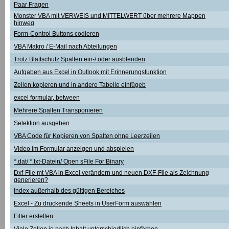
Paar Fragen
Monster VBA mit VERWEIS und MITTELWERT über mehrere Mappen
hinweg
Form-Control Buttons codieren
VBA Makro / E-Mail nach Abteilungen
Trotz Blattschutz Spalten ein-/ oder ausblenden
Aufgaben aus Excel in Outlook mit Erinnerungsfunktion
Zellen kopieren und in andere Tabelle einfügeb
excel formular, between
Mehrere Spalten Transponieren
Selektion ausgeben
VBA Code für Kopieren von Spalten ohne Leerzeilen
Video im Formular anzeigen und abspielen
*.dat/ *.txt-Datein/ Open sFile For Binary
Dxf-File mt VBA in Excel verändern und neuen DXF-File als Zeichnung
generieren?
Index außerhalb des gültigen Bereiches
Excel - Zu druckende Sheets in UserForm auswählen
Filter erstellen