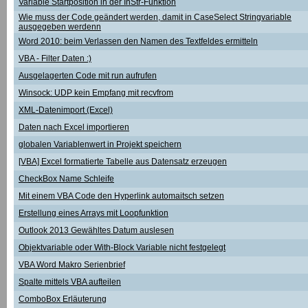
Variable Startposition in der InStr-Funktion
Wie muss der Code geändert werden, damit in CaseSelect Stringvariable
ausgegeben werdenn
Word 2010: beim Verlassen den Namen des Textfeldes ermitteln
VBA - Filter Daten :)
Ausgelagerten Code mit run aufrufen
Winsock: UDP kein Empfang mit recvfrom
XML-Datenimport (Excel)
Daten nach Excel importieren
globalen Variablenwert in Projekt speichern
[VBA] Excel formatierte Tabelle aus Datensatz erzeugen
CheckBox Name Schleife
Mit einem VBA Code den Hyperlink automaitsch setzen
Erstellung eines Arrays mit Loopfunktion
Outlook 2013 Gewähltes Datum auslesen
Objektvariable oder With-Block Variable nicht festgelegt
VBA Word Makro Serienbrief
Spalte mittels VBA aufteilen
ComboBox Erläuterung