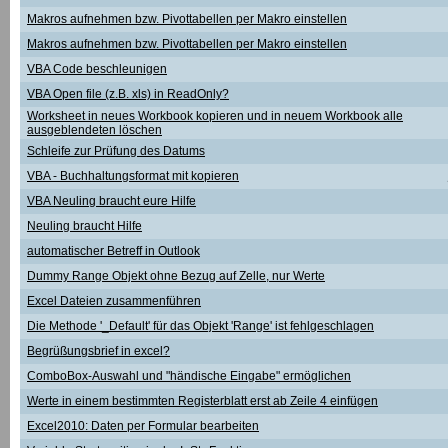
Makros aufnehmen bzw. Pivottabellen per Makro einstellen
Makros aufnehmen bzw. Pivottabellen per Makro einstellen
VBA Code beschleunigen
VBA Open file (z.B. xls) in ReadOnly?
Worksheet in neues Workbook kopieren und in neuem Workbook alle
ausgeblendeten löschen
Schleife zur Prüfung des Datums
VBA - Buchhaltungsformat mit kopieren
VBA Neuling braucht eure Hilfe
Neuling braucht Hilfe
automatischer Betreff in Outlook
Dummy Range Objekt ohne Bezug auf Zelle, nur Werte
Excel Dateien zusammenführen
Die Methode '_Default' für das Objekt 'Range' ist fehlgeschlagen
Begrüßungsbrief in excel?
ComboBox-Auswahl und "händische Eingabe" ermöglichen
Werte in einem bestimmten Registerblatt erst ab Zeile 4 einfügen
Excel2010: Daten per Formular bearbeiten