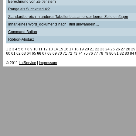
Berechnung von Zeitfenstern
Range als Suchkriteriuk?
Standardbereich in anderes Tabellenblatt an erster leeren Zelle einfügen
Inhalt eines Word_dokuments nach Html umwandeln....
Command Button
Ribbon-Absturz
1
2
3
4
5
6
7
8
9
10
11
12
13
14
15
16
17
18
19
20
21
22
23
24
25
26
27
28
29
60
61
62
63
64
65
66
67
68
69
70
71
72
73
74
75
76
77
78
79
80
81
82
83
84
© 2011
itatService
|
Impressum