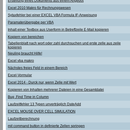
Erstellung eines Dokuments aus einem Angebot
Excel 2010 Makro für Rechnungswesen
Sytaxfehler bei einer EXCEL VBA Formula IF-Anweisung
Paramaterübergabe per VBA
Inhalt einer Textbox aus Userform in Betreffzeile E-Mail kopieren
Kopiern von bereichen
Tabellenblatt nach wort oder zahl durchsuchen und erste zelle aus zeile
kopieren
Neuling braucht Hilfe!
Excel vba makro
Nächstes freies Feld in einem Bereich
Excel-Vormular
Excel 2014 - Durck nur, wenn Zelle mit Wert
Kopieren von Inhalten mehrerer Dateien in eine Gesamtdatei
Bug .Find Time in Column
Laufzeitfehler 13 Typen unverträglich DateAdd
EXCEL MOUSE OVER CELL SIMULATION
Laufzeitberechnung
mit command button in definierte Zellen springen