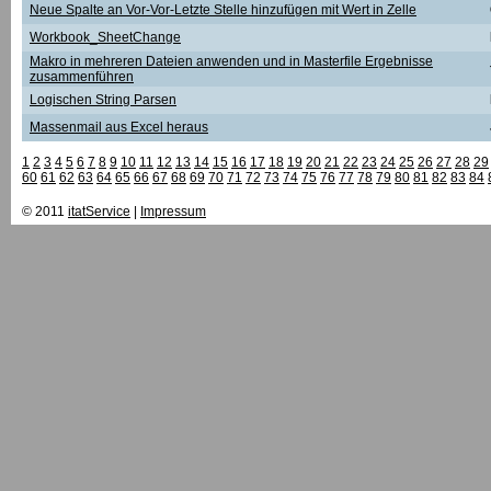
Neue Spalte an Vor-Vor-Letzte Stelle hinzufügen mit Wert in Zelle
Workbook_SheetChange
Makro in mehreren Dateien anwenden und in Masterfile Ergebnisse
zusammenführen
Logischen String Parsen
Massenmail aus Excel heraus
1
2
3
4
5
6
7
8
9
10
11
12
13
14
15
16
17
18
19
20
21
22
23
24
25
26
27
28
29
60
61
62
63
64
65
66
67
68
69
70
71
72
73
74
75
76
77
78
79
80
81
82
83
84
© 2011
itatService
|
Impressum