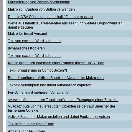
Formatierung von Zahlen/Zeichenfolge
Makro soll Caption von Button verwenden
Datei in VBA Öffnen und dauerhaft öffnenbar machen
Werte aus Inhaltsteuerelementen auslesen und weitere Dropdownlisten
damit erzeugen
Makro für Email Versand
Text von excel in Word schreiben
dynamisches Kopieren
Text von excel in Word schreiben
Kreise graphisch innerhalb einer Runden fläche - VBA Code
Text-Formatierung in ComboBoxen?!
Bereich sortieren - Aktives Sheet soll Variable im Makro sein
Textfeld verknüpfen und Inhalt automatisch kopieren
For-Schleife mit mehreren Variablen!?!
sVerweis über mehrere Tabellenblätter zur Erzeugung einer Zeitreihe
VBA: Attribute von neu erzeugten Objekten zeigen auf Speicher der
bisherigen Objekte
Activex Button mit Makro erstellen und dabei Funktion zuweisen
Text in Spalte einfügen/Code
Abfrage in VBA-Formel