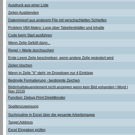
Ausdruck aus einer Liste
Zeilen Ausblenden
Datenimport aus anderem File mit verschachtelten Schleifen
Problem VBA Makro: Loop über Tabellenblätter und Inhalte
Code beim Start ausführen
Wenn Zelle Gefüllt dann...
Regel = Werte durchsuchen
Erste Leere Zeile beschreiben, wenn andere Zelle geändert wird
Zeilen löschen
Wenn in Zelle "X" steht, im Dropdown nur 4 Einträge
Bedingte Formatierung - bestimmte Zeichen
Bildinhaltsteuerelement nicht anzeigen wenn kein Bild vohanden | Word |
Nav 2016|
Function: Debug.Print Direktfenster
Spaltenzuweisung
Suchroutine in Excel über die gesamte Arbeitsmappe
Target.Address
Excel Eingaben prüfen