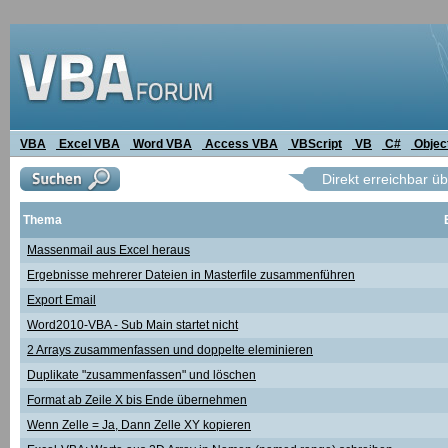
VBA
Excel VBA
Word VBA
Access VBA
VBScript
VB
C#
Objec
Direkt erreichbar ü
Thema
Massenmail aus Excel heraus
Ergebnisse mehrerer Dateien in Masterfile zusammenführen
Export Email
Word2010-VBA - Sub Main startet nicht
2 Arrays zusammenfassen und doppelte eleminieren
Duplikate "zusammenfassen" und löschen
Format ab Zeile X bis Ende übernehmen
Wenn Zelle = Ja, Dann Zelle XY kopieren