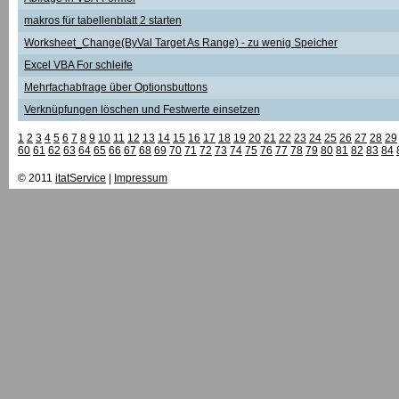
makros für tabellenblatt 2 starten
Worksheet_Change(ByVal Target As Range) - zu wenig Speicher
Excel VBA For schleife
Mehrfachabfrage über Optionsbuttons
Verknüpfungen löschen und Festwerte einsetzen
1
2
3
4
5
6
7
8
9
10
11
12
13
14
15
16
17
18
19
20
21
22
23
24
25
26
27
28
29
60
61
62
63
64
65
66
67
68
69
70
71
72
73
74
75
76
77
78
79
80
81
82
83
84
© 2011
itatService
|
Impressum