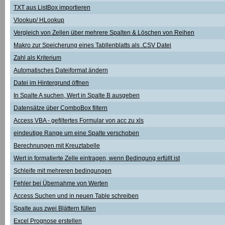
TXT aus ListBox importieren
Vlookup/ HLookup
Vergleich von Zellen über mehrere Spalten & Löschen von Reihen
Makro zur Speicherung eines Tabllenblatts als .CSV Datei
Zahl als Kriterium
Automatisches Dateiformat ändern
Datei im Hintergrund öffnen
In Spalte A suchen, Wert in Spalte B ausgeben
Datensätze über ComboBox filtern
Access VBA - gefiltertes Formular von acc zu xls
eindeutige Range um eine Spalte verschoben
Berechnungen mit Kreuztabelle
Wert in formatierte Zelle eintragen, wenn Bedingung erfüllt ist
Schleife mit mehreren bedingungen
Fehler bei Übernahme von Werten
Access Suchen und in neuen Table schreiben
Spalte aus zwei Blättern füllen
Excel Prognose erstellen