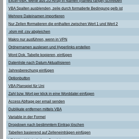
Excel-VBA: Werte aus 2D Array in Namen (named range) schreiben
VBA Spalten ausblenden, zeile durch formatierte Bedingung gelb ist
Mehrere Dateinamen importieren
Nur Zellen fformatieren die enthalten zwischen Wert 1 und Wert 2
.xlsm mit .csv abgleichen
Makro nur ausführen, wenn in VPN
Ordnernamen auslesen und Hyperlinks erstellen
Word Dok. Tabelle kopieren, einfügen
Datenliste nach Datum Aktuallisieren
Jahresberechung einfügen
Optionbutton
VBA Planspiel für Uni
Zahl bzw. Wort per klick in eine Worddatei einfügen
Access Abfrage per email senden
Dublikate entfernen mittels VBA
Variable in der Formel
Dropdown nach bestimmtem Eintrag löschen
Tabellen basierend auf Zelleneinträgen einfügen