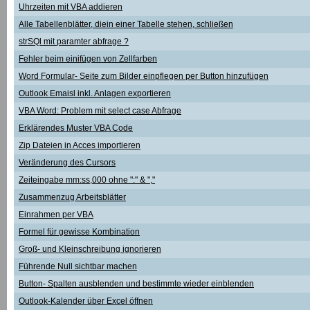
Uhrzeiten mit VBA addieren
Alle Tabellenblätter, diein einer Tabelle stehen, schließen
strSQl mit paramter abfrage ?
Fehler beim einifügen von Zellfarben
Word Formular- Seite zum Bilder einpflegen per Button hinzufügen
Outlook Emaisl inkl. Anlagen exportieren
VBA Word: Problem mit select case Abfrage
Erklärendes Muster VBA Code
Zip Dateien in Acces importieren
Veränderung des Cursors
Zeiteingabe mm:ss,000 ohne ":" & ","
Zusammenzug Arbeitsblätter
Einrahmen per VBA
Formel für gewisse Kombination
Groß- und Kleinschreibung ignorieren
Führende Null sichtbar machen
Button- Spalten ausblenden und bestimmte wieder einblenden
Outlook-Kalender über Excel öffnen