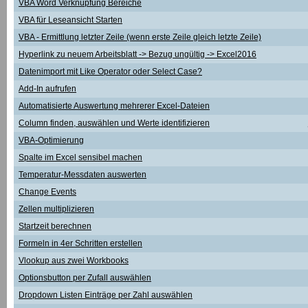
VBA Word Verknüpfung Bereiche
VBA für Leseansicht Starten
VBA - Ermittlung letzter Zeile (wenn erste Zeile gleich letzte Zeile)
Hyperlink zu neuem Arbeitsblatt -> Bezug ungültig -> Excel2016
Datenimport mit Like Operator oder Select Case?
Add-In aufrufen
Automatisierte Auswertung mehrerer Excel-Dateien
Column finden, auswählen und Werte identifizieren
VBA-Optimierung
Spalte im Excel sensibel machen
Temperatur-Messdaten auswerten
Change Events
Zellen multiplizieren
Startzeit berechnen
Formeln in 4er Schritten erstellen
Vlookup aus zwei Workbooks
Optionsbutton per Zufall auswählen
Dropdown Listen Einträge per Zahl auswählen