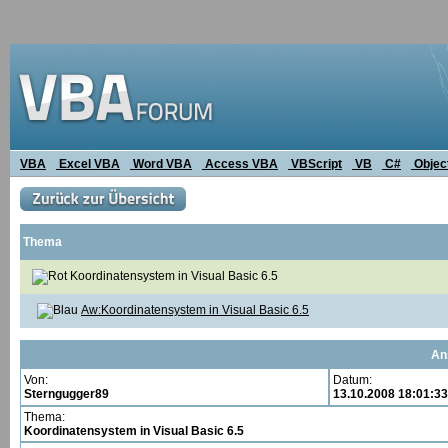
VBA
Excel VBA
Word VBA
Access VBA
VBScript
VB
C#
Objec
Thema
Koordinatensystem in Visual Basic 6.5
Aw:Koordinatensystem in Visual Basic 6.5
An
Von:
Datum:
Sterngugger89
13.10.2008 18:01:33
Thema:
Koordinatensystem in Visual Basic 6.5