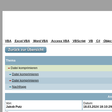
VBA
Excel VBA
Word VBA
Access VBA
VBScript
VB
C#
Objec
Thema
Datei komprimieren
Datei komprimieren
Datei komprimieren
Nachfrage
An
Von:
Datum:
Jakob Putz
18.03.2024 18:10:29