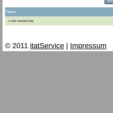
Thema
rele connect vba
© 2011
itatService
|
Impressum