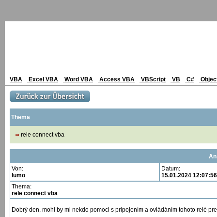
VBA
Excel VBA
Word VBA
Access VBA
VBScript
VB
C#
Objec
Thema
rele connect vba
An
Von:
Datum:
lumo
15.01.2024 12:07:56
Thema:
rele connect vba
Dobrý den, mohl by mi nekdo pomoci s pripojením a ovládáním tohoto relé p