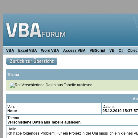
VBA
Excel VBA
Word VBA
Access VBA
VBScript
VB
C#
Objec
Thema
Verschiedene Daten aus Tabelle auslesen.
An
Von:
Datum:
Nette
05.12.2010 15:37:57
Thema:
Verschiedene Daten aus Tabelle auslesen.
Hallo,
ich habe folgendes Problem: Für ein Projekt in der Uni muss ich ein kleines 