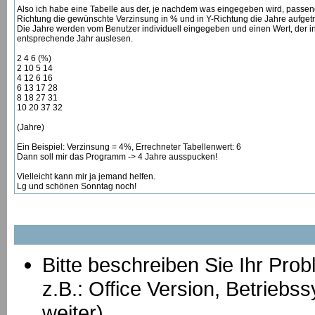
Also ich habe eine Tabelle aus der, je nachdem was eingegeben wird, passende
Richtung die gewünschte Verzinsung in % und in Y-Richtung die Jahre aufget
Die Jahre werden vom Benutzer individuell eingegeben und einen Wert, der in
entsprechende Jahr auslesen.
2 4 6 (%)
2 10 5 14
4 12 6 16
6 13 17 28
8 18 27 31
10 20 37 32
(Jahre)
Ein Beispiel: Verzinsung = 4%, Errechneter Tabellenwert: 6
Dann soll mir das Programm -> 4 Jahre ausspucken!
Vielleicht kann mir ja jemand helfen.
Lg und schönen Sonntag noch!
Bitte beschreiben Sie Ihr Prob
z.B.: Office Version, Betrie
weiter)