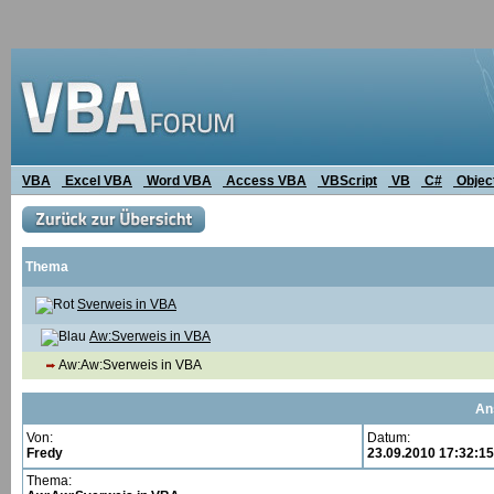
VBA
Excel VBA
Word VBA
Access VBA
VBScript
VB
C#
Objec
Thema
Sverweis in VBA
Aw:Sverweis in VBA
Aw:Aw:Sverweis in VBA
An
Von:
Datum:
Fredy
23.09.2010 17:32:15
Thema: