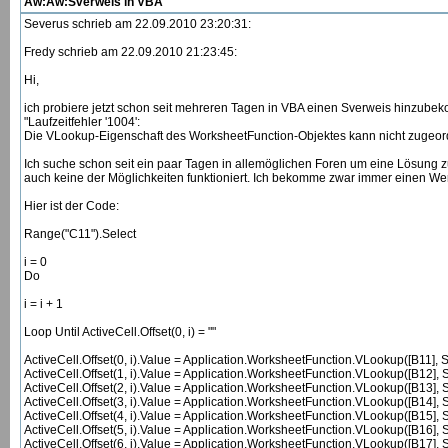
Aw:Aw:Sverweis in VBA
Severus schrieb am 22.09.2010 23:20:31:
Fredy schrieb am 22.09.2010 21:23:45:
Hi,
ich probiere jetzt schon seit mehreren Tagen in VBA einen Sverweis hinzube
"Laufzeitfehler '1004':
Die VLookup-Eigenschaft des WorksheetFunction-Objektes kann nicht zugeor
Ich suche schon seit ein paar Tagen in allemöglichen Foren um eine Lösung zu
auch keine der Möglichkeiten funktioniert. Ich bekomme zwar immer einen Wert 
Hier ist der Code:
Range("C11").Select
i = 0
Do
i = i + 1
Loop Until ActiveCell.Offset(0, i) = ""
ActiveCell.Offset(0, i).Value = Application.WorksheetFunction.VLookup([B11], 
ActiveCell.Offset(1, i).Value = Application.WorksheetFunction.VLookup([B12], 
ActiveCell.Offset(2, i).Value = Application.WorksheetFunction.VLookup([B13], 
ActiveCell.Offset(3, i).Value = Application.WorksheetFunction.VLookup([B14], 
ActiveCell.Offset(4, i).Value = Application.WorksheetFunction.VLookup([B15], 
ActiveCell.Offset(5, i).Value = Application.WorksheetFunction.VLookup([B16], 
ActiveCell.Offset(6, i).Value = Application.WorksheetFunction.VLookup([B17], 