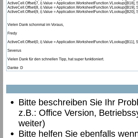
ActiveCell.Offset(7, i).Value = Application.WorksheetFunction.VLookup([B18], 
ActiveCell.Offset(8, i).Value = Application.WorksheetFunction.VLookup([B19], 
ActiveCell.Offset(9, i).Value = Application.WorksheetFunction.VLookup([B20], 
Vielen Dank schonmal im Voraus,
Fredy
ActiveCell.Offset(0, i).Value = Application.WorksheetFunction.VLookup([B11], S
Severus
Vielen Dank für den schnellen Tipp, hat super funktioniert.
Danke :D
Bitte beschreiben Sie Ihr Prob
z.B.: Office Version, Betrie
weiter)
Bitte helfen Sie ebenfalls we