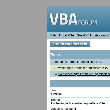
VBA
Excel VBA
Word VBA
Access V
Thema
bedingte Formatierung mittels VBA
Aw:bedingte Formatierung mittels VBA
Aw:Aw:bedingte Formatierung mittels 
Von:
Severus
Thema:
Aw:bedingte Formatierung mittels VBA
Versuchs ma damit: