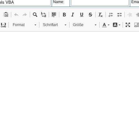
Name:
Emai
Format
Schriftart
Größe