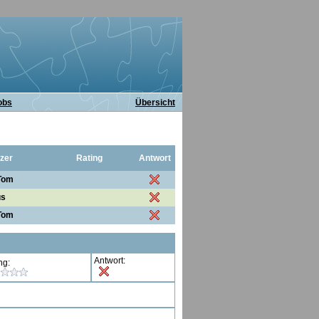
obs
Übersicht
zer
Rating
Antwort
Tom
us
Tom
Antwort:
ng: