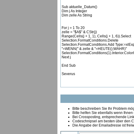
Sub aktuelle_Datum()
Dim j As Integer
Dim zelle As String
For j = 1 To 20
zelle = "$A$" & CStr(j)
Range(Cells(j + 1, 1), Cells(j + 1, 6)).Select
Selection.FormatConditions.Delete
Selection.FormatConditions.Add Type:=xlExp
"=WENN(" & zelle & "=HEUTE();WAHR)"
Selection.FormatConditions(1).Interior.Color
Next j
End Sub
Severus
Bitte beschreiben Sie Ihr Problem mögl
Bitte helfen Sie ebenfalls wenn Ihnen
B
ei Crossposting, entsprechende Link
Codeschnipsel am besten über den Co
Die Angabe der Emailadresse ist freiw