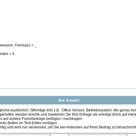
ression, Formula1:= _
Index = 4
Ihre Antwort
ichst ausführlich. (Wichtige Info z.B.: Office Version, Betriebssystem, Wo genau k
 geholfen werden konnte und markieren Sie Ihre Anfrage als erledigt (Klick auf Hä
s auf andere Forenbeiträge beifügen / nachtragen
de-Button im Text-Editor einfügen
illig und wird nur verwendet, um Sie bei Antworten auf Ihren Beitrag zu benachrich