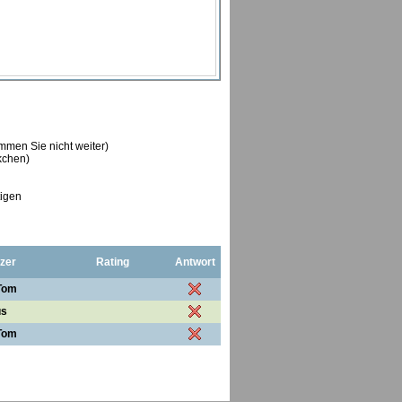
ommen Sie nicht weiter)
ckchen)
tigen
zer
Rating
Antwort
Tom
us
Tom