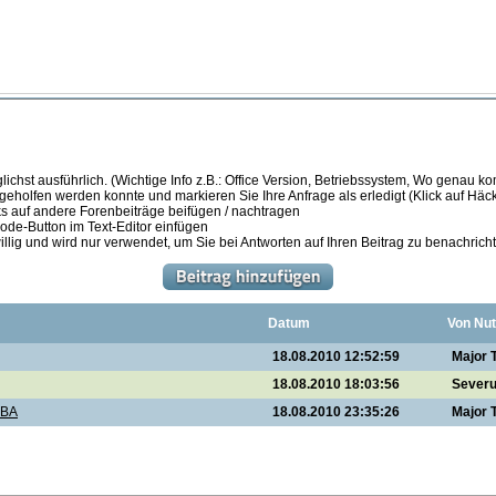
ichst ausführlich. (Wichtige Info z.B.: Office Version, Betriebssystem, Wo genau k
 geholfen werden konnte und markieren Sie Ihre Anfrage als erledigt (Klick auf Hä
s auf andere Forenbeiträge beifügen / nachtragen
de-Button im Text-Editor einfügen
illig und wird nur verwendet, um Sie bei Antworten auf Ihren Beitrag zu benachrich
Datum
Von Nut
18.08.2010 12:52:59
Major 
18.08.2010 18:03:56
Sever
VBA
18.08.2010 23:35:26
Major 