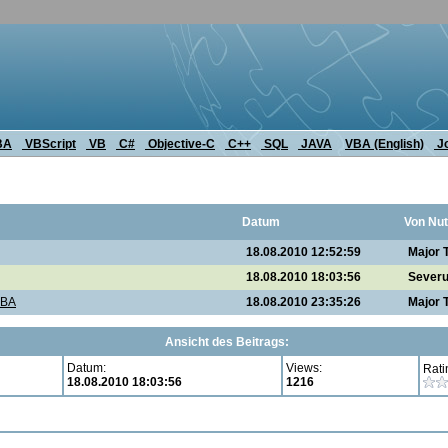
BA
VBScript
VB
C#
Objective-C
C++
SQL
JAVA
VBA (English)
J
Datum
Von Nut
18.08.2010 12:52:59
Major 
18.08.2010 18:03:56
Sever
VBA
18.08.2010 23:35:26
Major 
Ansicht des Beitrags:
Datum:
Views:
Rati
18.08.2010 18:03:56
1216