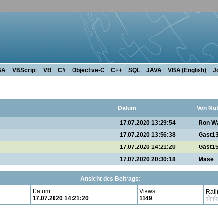
BA
VBScript
VB
C#
Objective-C
C++
SQL
JAVA
VBA (English)
J
Datum
Von Nut
17.07.2020 13:29:54
Ron Wa
17.07.2020 13:56:38
Gast1
17.07.2020 14:21:20
Gast1
17.07.2020 20:30:18
Mase
Ansicht des Beitrags:
Datum:
Views:
Rati
17.07.2020 14:21:20
1149