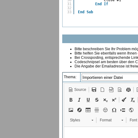
30
Close #1
31
End
If
32
33
End
Sub
Bitte beschreiben Sie Ihr Problem mögl
Bitte helfen Sie ebenfalls wenn Ihnen
B
ei Crossposting, entsprechende Link
Codeschnipsel am besten über den Co
Die Angabe der Emailadresse ist freiw
Thema:
Source
Styles
Format
Font