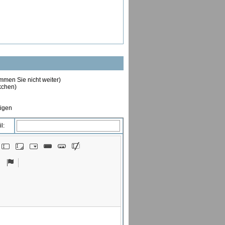
ommen Sie nicht weiter)
ckchen)
tigen
l: