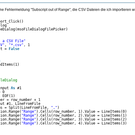
e Fehlermeldung "Subscript out of Range", die CSV Dateien die ich importieren wi
port_Click()
alog
leDialog(msoFileDialogFilePicker)
t a CSV File"
SV"
, 
"*.csv"
, 1
ct = 
False
n
edItems(1)
ileDialog
Input 
As
#1
= 0
l
EOF(1)
ber = row_number + 1
put #1, LineFromFile
ms = Split(LineFromFile, 
","
)
tion.Range(
"Range"
).Cells(row_number, 1).Value = LineItems(0)
tion.Range(
"Range"
).Cells(row_number, 2).Value = LineItems(1)
tion.Range(
"Range"
).Cells(row_number, 3).Value = LineItems(2)
tion.Range(
"Range"
).Cells(row_number, 4).Value = LineItems(3)