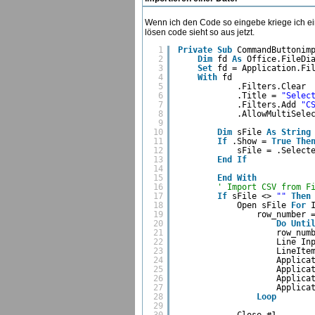
Wenn ich den Code so eingebe kriege ich ein
lösen code sieht so aus jetzt.
1
Private
Sub
CommandButtonim
2
Dim
fd 
As
Office.FileDi
3
Set
fd = Application.Fi
4
With
fd
5
.Filters.Clear
6
.Title = 
"Selec
7
.Filters.Add 
"C
8
.AllowMultiSele
9
10
Dim
sFile 
As
String
11
If
.Show = 
True
The
12
sFile = .Select
13
End
If
14
15
End
With
16
' Import CSV from F
17
If
sFile <> 
""
Then
18
Open sFile 
For
19
row_number 
20
Do
Unti
21
row_num
22
Line In
23
LineIte
24
Applica
25
Applica
26
Applica
27
Applica
28
Loop
29