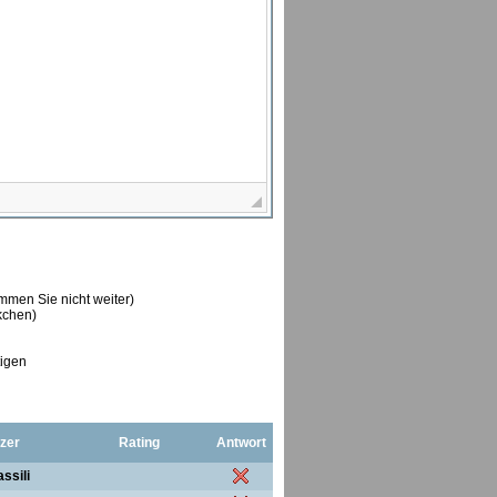
ommen Sie nicht weiter)
ckchen)
tigen
zer
Rating
Antwort
ssili