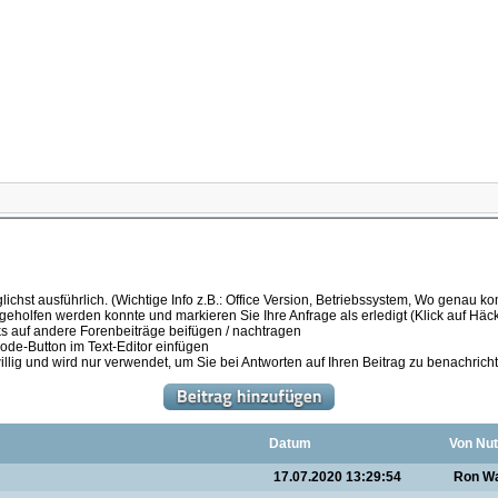
ichst ausführlich. (Wichtige Info z.B.: Office Version, Betriebssystem, Wo genau k
 geholfen werden konnte und markieren Sie Ihre Anfrage als erledigt (Klick auf Hä
s auf andere Forenbeiträge beifügen / nachtragen
de-Button im Text-Editor einfügen
illig und wird nur verwendet, um Sie bei Antworten auf Ihren Beitrag zu benachrich
Datum
Von Nut
17.07.2020 13:29:54
Ron Wa