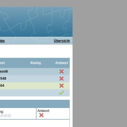
obs
Übersicht
zer
Rating
Antwort
ssili
3548
504
Antwort:
ng: