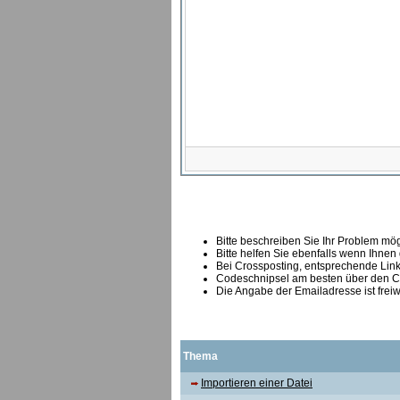
Bitte beschreiben Sie Ihr Problem mögl
Bitte helfen Sie ebenfalls wenn Ihnen
B
ei Crossposting, entsprechende Link
Codeschnipsel am besten über den Co
Die Angabe der Emailadresse ist freiw
Thema
Importieren einer Datei