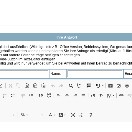
Ihre Antwort
ichst ausführlich. (Wichtige Info z.B.: Office Version, Betriebssystem, Wo genau k
 geholfen werden konnte und markieren Sie Ihre Anfrage als erledigt (Klick auf Hä
s auf andere Forenbeiträge beifügen / nachtragen
de-Button im Text-Editor einfügen
illig und wird nur verwendet, um Sie bei Antworten auf Ihren Beitrag zu benachrich
Name:
Emai
Size