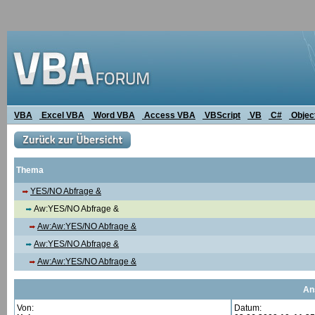
VBA
Excel VBA
Word VBA
Access VBA
VBScript
VB
C#
Objec
Thema
YES/NO Abfrage &
Aw:YES/NO Abfrage &
Aw:Aw:YES/NO Abfrage &
Aw:YES/NO Abfrage &
Aw:Aw:YES/NO Abfrage &
An
Von:
Datum: