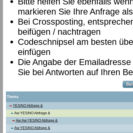
Bitte helfen Sie ebenfalls we
markieren Sie Ihre Anfrage als
B
ei Crossposting, entspreche
beifügen / nachtragen
Codeschnipsel am besten über
einfügen
Die Angabe der Emailadresse is
Sie bei Antworten auf Ihren Be
Thema
YES/NO Abfrage &
Aw:YES/NO Abfrage &
Aw:Aw:YES/NO Abfrage &
Aw:YES/NO Abfrage &