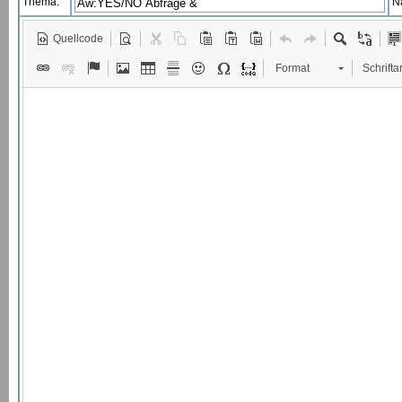
Thema:
N
Quellcode
Format
Schriftar