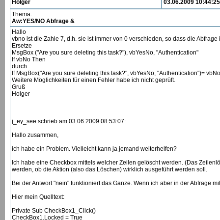
Holger
03.06.2009 10:44:25
Thema:
Aw:YES/NO Abfrage &
Hallo
vbno ist die Zahle 7, d.h. sie ist immer von 0 verschieden, so dass die Abfrage 
Ersetze
MsgBox ("Are you sure deleting this task?"), vbYesNo, "Authentication"
If vbNo Then
durch
If MsgBox("Are you sure deleting this task?", vbYesNo, "Authentication")= vbN
Weitere Möglichkeiten für einen Fehler habe ich nicht geprüft.
Gruß
Holger
j_ey_see schrieb am 03.06.2009 08:53:07:
Hallo zusammen,
ich habe ein Problem. Vielleicht kann ja jemand weiterhelfen?
Ich habe eine Checkbox mittels welcher Zeilen gelöscht werden. (Das Zeilenlö
werden, ob die Aktion (also das Löschen) wirklich ausgeführt werden soll.
Bei der Antwort "nein" funktioniert das Ganze. Wenn ich aber in der Abfrage mit 
Hier mein Quelltext:
Private Sub CheckBox1_Click()
CheckBox1.Locked = True