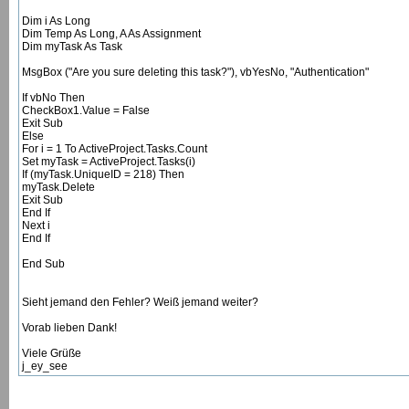
Dim i As Long
Dim Temp As Long, A As Assignment
Dim myTask As Task
MsgBox ("Are you sure deleting this task?"), vbYesNo, "Authentication"
If vbNo Then
CheckBox1.Value = False
Exit Sub
Else
For i = 1 To ActiveProject.Tasks.Count
Set myTask = ActiveProject.Tasks(i)
If (myTask.UniqueID = 218) Then
myTask.Delete
Exit Sub
End If
Next i
End If
End Sub
Sieht jemand den Fehler? Weiß jemand weiter?
Vorab lieben Dank!
Viele Grüße
j_ey_see