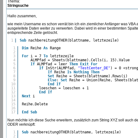
Thema:
Stringsuche
Hallo zusammen,
wie mein Username es schon verrät bin ich ein ziemlicher Anfänger was VBA ang
ausgeleitete Daten weiter zu verwerten. Dabei wird in einer bestimmten Spal
entsprechende Zeile gelöscht.
1
Sub
nachbereitungOTHER(blattname, letztezeile)
1
Dim
Reihe 
As
Range
2
3
For
i = 7 
To
letztezeile
4
ALMPfad = Sheets(blattname).Cells(i, 15).Value
5
If
ALMPfad = leer 
Then
Exit
For
6
If
InStr(ALMPfad, 
"TestCenter_DE"
) = 0 <stron
7
If
Reihe 
Is
Nothing
Then
8
Set
Reihe = Sheets(blattname).Rows(i)
9
Else
: 
Set
Reihe = Union(Reihe, Sheets(bla
10
End
If
11
loeschen = loeschen + 1
12
End
If
13
Next
i
14
15
Reihe.Delete
16
17
End
Sub
Nun möchte ich diese Suche erweitern, zusätzlich zum String XYZ soll auch 
ODER verknüpft:
1
Sub
nachbereitungOTHER(blattname, letztezeile)
2