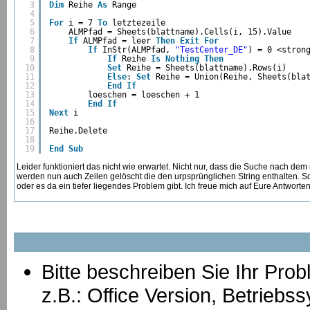
3
Dim
Reihe 
As
Range
4
5
For
i = 7 
To
letztezeile
6
ALMPfad = Sheets(blattname).Cells(i, 15).Value
7
If
ALMPfad = leer 
Then
Exit
For
8
If
InStr(ALMPfad, 
"TestCenter_DE"
) = 0 <stron
9
If
Reihe 
Is
Nothing
Then
10
Set
Reihe = Sheets(blattname).Rows(i)
11
Else
: 
Set
Reihe = Union(Reihe, Sheets(bla
12
End
If
13
loeschen = loeschen + 1
14
End
If
15
Next
i
16
17
Reihe.Delete
18
19
End
Sub
Leider funktioniert das nicht wie erwartet. Nicht nur, dass die Suche nach dem 
werden nun auch Zeilen gelöscht die den urpsprünglichen String enthalten. Son
oder es da ein tiefer liegendes Problem gibt. Ich freue mich auf Eure Antworte
Bitte beschreiben Sie Ihr Prob
z.B.: Office Version, Betrie