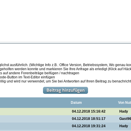
ichst ausführlich. (Wichtige Info z.B.: Office Version, Betriebssystem, Wo genau k
 geholfen werden konnte und markieren Sie Ihre Anfrage als erledigt (Klick auf Hä
s auf andere Forenbeiträge beifügen / nachtragen
de-Button im Text-Editor einfügen
illig und wird nur verwendet, um Sie bei Antworten auf Ihren Beitrag zu benachrich
Datum
Von Nut
04.12.2018 15:16:42
Hady
04.12.2018 18:51:17
Gast9
04.12.2018 19:31:24
Hady