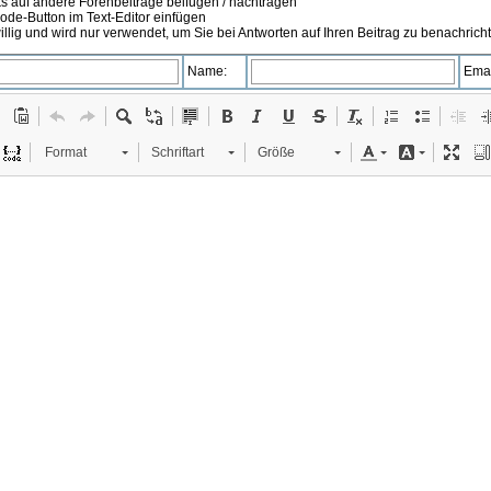
s auf andere Forenbeiträge beifügen / nachtragen
de-Button im Text-Editor einfügen
illig und wird nur verwendet, um Sie bei Antworten auf Ihren Beitrag zu benachrich
Name:
Emai
Format
Schriftart
Größe