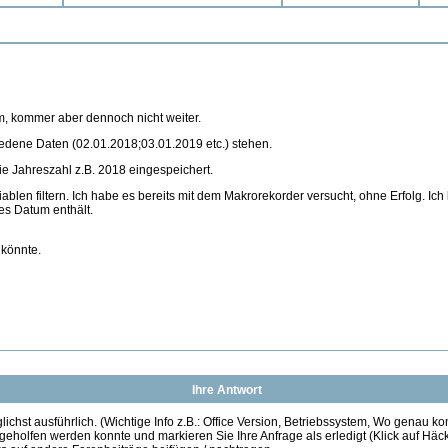
m, kommer aber dennoch nicht weiter.
iedene Daten (02.01.2018;03.01.2019 etc.) stehen.
die Jahreszahl z.B. 2018 eingespeichert.
ablen filtern. Ich habe es bereits mit dem Makrorekorder versucht, ohne Erfolg. Ich
es Datum enthält.
 könnte.
Ihre Antwort
ichst ausführlich. (Wichtige Info z.B.: Office Version, Betriebssystem, Wo genau k
 geholfen werden konnte und markieren Sie Ihre Anfrage als erledigt (Klick auf Hä