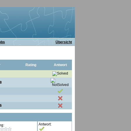
obs
Übersicht
r
Rating
Antwort
8
6
Antwort:
ng: