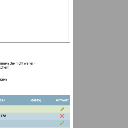
ommen Sie nicht weiter)
ckchen)
tigen
zer
Rating
Antwort
6178