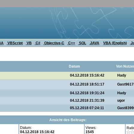
BA
VBScript
VB
C#
Objective-C
C++
SQL
JAVA
VBA (English)
J
Datum
Von Nutze
04.12.2018 15:16:42
Hady
04.12.2018 18:51:17
Gast9617
04.12.2018 19:31:24
Hady
04.12.2018 21:31:39
ugor
05.12.2018 07:24:11
Gast8399
Ansicht des Beitrags:
Datum:
Views:
Rati
04.12.2018 15:16:42
1545