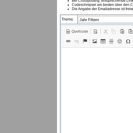
B
ei Crossposting, entsprechende Link
Codeschnipsel am besten über den Co
Die Angabe der Emailadresse ist freiw
Thema:
Quellcode