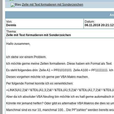
Zelle mit Text formatieren mit Sonderzeichen
An
Von:
Datum:
Dennis
06.11.2018 20:21:12
Thema:
Zelle mit Text formatieren mit Sonderzeichen
Hallo zusammen,
ich stehe vor einem Problem.
Ich möchte gerne meine Zellen formatieren. Diese haben ein Format als Text.
Es steht folgendes drin: Zelle A1 = PF01010101 Zelle A100 = PF11111111. Ich
Dieses vorgehen möchte ich gerne per VBA Makro machen.
Per folgende Formel konnte ich es verwirklichen:
=LINKS(A1;2)&"-"&TEIL(A1;3;2)&"-"&TEIL(A1;5;2)&"-"&TEIL(A1;7;2)&"-"&TEIL(
Aber da ich absoluter VBA Neuling bin möchte ich es halt gerne automatisch i
Könnte mir jemand helfen? Oder gibt es alternative VBA Makros die dies so u
Manchmal sind es nur 10, manchmal 100... Die PF"zahlen" werden bereits w