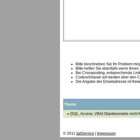
Bitte beschreiben Sie Ihr Problem mögl
Bitte helfen Sie ebenfalls wenn Ihnen
B
ei Crossposting, entsprechende Link
Codeschnipsel am besten über den Co
Die Angabe der Emailadresse ist freiw
Thema
[SQL, Access, VBA] Objektvariable nicht f
© 2011
itatService
|
Impressum