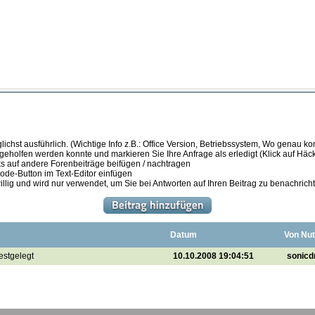
ichst ausführlich. (Wichtige Info z.B.: Office Version, Betriebssystem, Wo genau k
 geholfen werden konnte und markieren Sie Ihre Anfrage als erledigt (Klick auf Hä
s auf andere Forenbeiträge beifügen / nachtragen
de-Button im Text-Editor einfügen
illig und wird nur verwendet, um Sie bei Antworten auf Ihren Beitrag zu benachrich
Datum
Von Nut
estgelegt
10.10.2008 19:04:51
sonicd