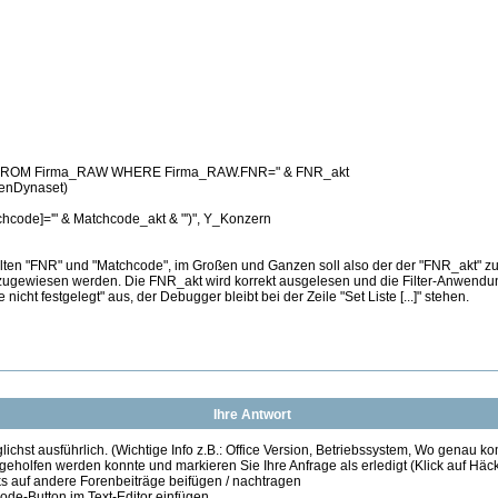
 FROM Firma_RAW WHERE Firma_RAW.FNR=" & FNR_akt
penDynaset)
hcode]='" & Matchcode_akt & "')", Y_Konzern
ten "FNR" und "Matchcode", im Großen und Ganzen soll also der der "FNR_akt" zug
zugewiesen werden. Die FNR_akt wird korrekt ausgelesen und die Filter-Anwendung 
nicht festgelegt" aus, der Debugger bleibt bei der Zeile "Set Liste [...]" stehen.
Ihre Antwort
ichst ausführlich. (Wichtige Info z.B.: Office Version, Betriebssystem, Wo genau k
 geholfen werden konnte und markieren Sie Ihre Anfrage als erledigt (Klick auf Hä
s auf andere Forenbeiträge beifügen / nachtragen
de-Button im Text-Editor einfügen