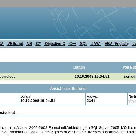
BA
VBScript
VB
C#
Objective-C
C++
SQL
JAVA
VBA (English)
J
Datum
Von Nut
estgelegt
10.10.2008 19:04:51
sonicd
Ansicht des Beitrags:
Datum:
Views:
Rati
10.10.2008 19:04:51
2341
estgelegt
t (adp) im Access 2002-2003-Format mit Anbindung an SQL Server 2005. Möchte nu
isen, welcher aus einer Tabelle gelesen wird. Habe diverses ausprobiert und bek