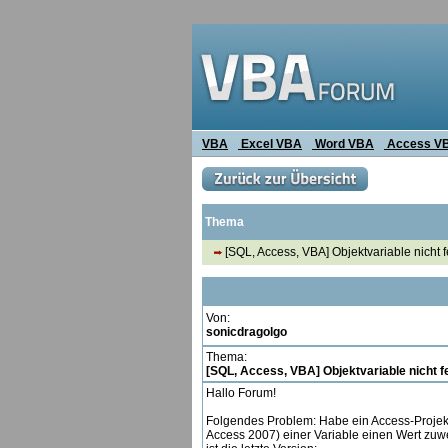
VBA
Excel VBA
Word VBA
Access V
Thema
[SQL, Access, VBA] Objektvariable nicht f
Von:
sonicdragolgo
Thema:
[SQL, Access, VBA] Objektvariable nicht f
Hallo Forum!
Folgendes Problem: Habe ein Access-Projek
Access 2007) einer Variable einen Wert zuwe