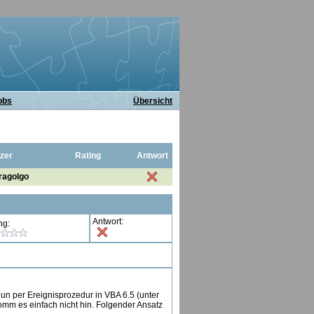
obs
Übersicht
zer
Rating
Antwort
ragolgo
Antwort:
ng:
n per Ereignisprozedur in VBA 6.5 (unter
omm es einfach nicht hin. Folgender Ansatz