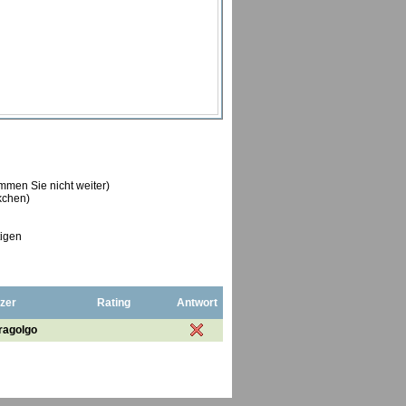
ommen Sie nicht weiter)
ckchen)
tigen
zer
Rating
Antwort
ragolgo