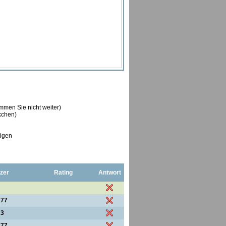
ommen Sie nicht weiter)
ckchen)
tigen
zer
Rating
Antwort
777
23
777