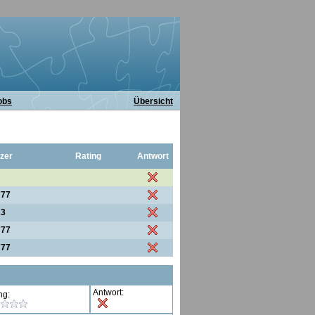
obs
Übersicht
zer
Rating
Antwort
777
23
777
777
Antwort:
ng: