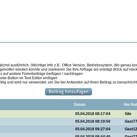
ichst ausführlich. (Wichtige Info z.B.: Office Version, Betriebssystem, Wo genau k
 geholfen werden konnte und markieren Sie Ihre Anfrage als erledigt (Klick auf Hä
s auf andere Forenbeiträge beifügen / nachtragen
de-Button im Text-Editor einfügen
illig und wird nur verwendet, um Sie bei Antworten auf Ihren Beitrag zu benachrich
Datum
Von Nut
05.04.2018 08:17:04
Silo
05.04.2018 08:19:50
Gast7
05.04.2018 08:27:04
Gast1
05.04.2018 08:44:40
Gast7