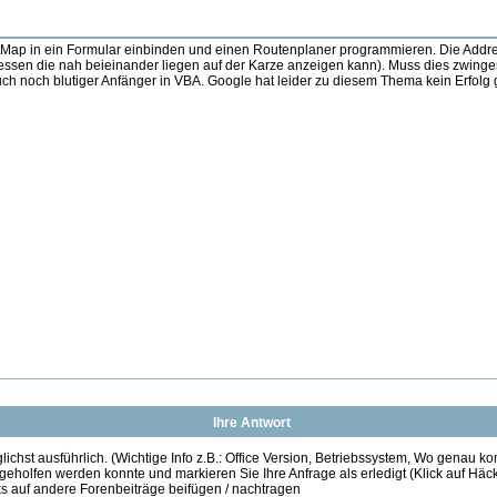
Map in ein Formular einbinden und einen Routenplaner programmieren. Die Addres
sen die nah beieinander liegen auf der Karze anzeigen kann). Muss dies zwinge
uch noch blutiger Anfänger in VBA. Google hat leider zu diesem Thema kein Erfolg 
Ihre Antwort
ichst ausführlich. (Wichtige Info z.B.: Office Version, Betriebssystem, Wo genau k
 geholfen werden konnte und markieren Sie Ihre Anfrage als erledigt (Klick auf Hä
s auf andere Forenbeiträge beifügen / nachtragen