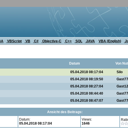
BA
VBScript
VB
C#
Objective-C
C++
SQL
JAVA
VBA (English)
J
Datum
Von Nut
05.04.2018 08:17:04
Silo
05.04.2018 08:19:50
Gast7
05.04.2018 08:27:04
Gast1
05.04.2018 08:44:40
Gast7
05.04.2018 08:47:07
Gast7
Ansicht des Beitrags:
Datum:
Views:
Rati
05.04.2018 08:17:04
1646