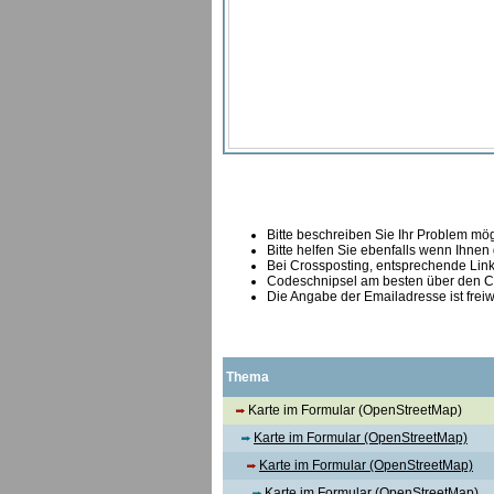
Bitte beschreiben Sie Ihr Problem mögl
Bitte helfen Sie ebenfalls wenn Ihnen
B
ei Crossposting, entsprechende Link
Codeschnipsel am besten über den Co
Die Angabe der Emailadresse ist freiw
Thema
Karte im Formular (OpenStreetMap)
Karte im Formular (OpenStreetMap)
Karte im Formular (OpenStreetMap)
Karte im Formular (OpenStreetMap)