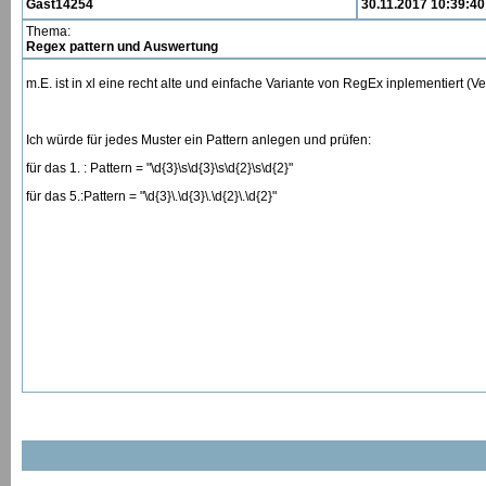
Gast14254
30.11.2017 10:39:40
Thema:
Regex pattern und Auswertung
m.E. ist in xl eine recht alte und einfache Variante von RegEx inplementiert (Ver
Ich würde für jedes Muster ein Pattern anlegen und prüfen:
für das 1. : Pattern = "\d{3}\s\d{3}\s\d{2}\s\d{2}"
für das 5.:Pattern = "\d{3}\.\d{3}\.\d{2}\.\d{2}"