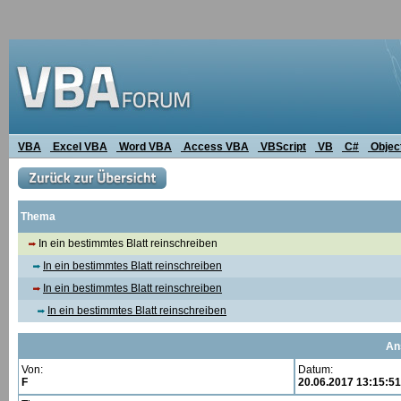
VBA
Excel VBA
Word VBA
Access VBA
VBScript
VB
C#
Objec
Thema
In ein bestimmtes Blatt reinschreiben
In ein bestimmtes Blatt reinschreiben
In ein bestimmtes Blatt reinschreiben
In ein bestimmtes Blatt reinschreiben
An
Von:
Datum:
F
20.06.2017 13:15:51