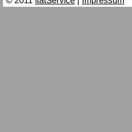
© 2011
itatService
|
Impressum