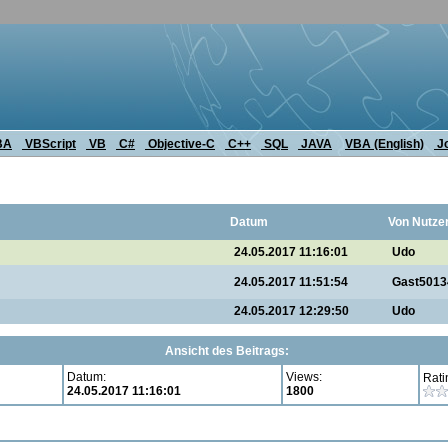
BA
VBScript
VB
C#
Objective-C
C++
SQL
JAVA
VBA (English)
J
Datum
Von Nutze
24.05.2017 11:16:01
Udo
24.05.2017 11:51:54
Gast5013
24.05.2017 12:29:50
Udo
Ansicht des Beitrags:
Datum:
Views:
Rati
24.05.2017 11:16:01
1800