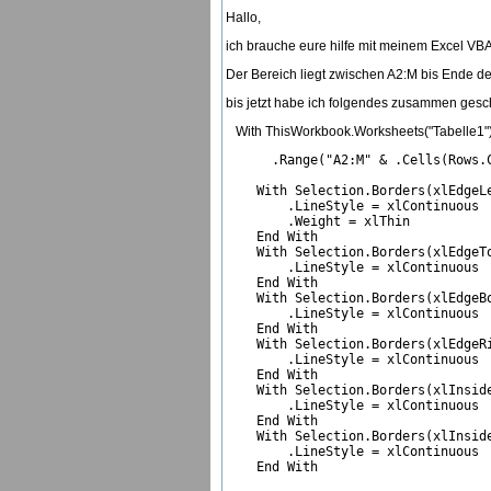
Hallo,
ich brauche eure hilfe mit meinem Excel VB
Der Bereich liegt zwischen A2:M bis Ende d
bis jetzt habe ich folgendes zusammen geschu
With ThisWorkbook.Worksheets("Tabelle1"
      .Range("A2:M" & .Cells(Rows.C
    With Selection.Borders(xlEdgeLe
        .LineStyle = xlContinuous

        .Weight = xlThin

    End With

    With Selection.Borders(xlEdgeTo
        .LineStyle = xlContinuous

    End With

    With Selection.Borders(xlEdgeBo
        .LineStyle = xlContinuous

    End With

    With Selection.Borders(xlEdgeRi
        .LineStyle = xlContinuous

    End With

    With Selection.Borders(xlInside
        .LineStyle = xlContinuous

    End With

    With Selection.Borders(xlInside
        .LineStyle = xlContinuous

    End With
