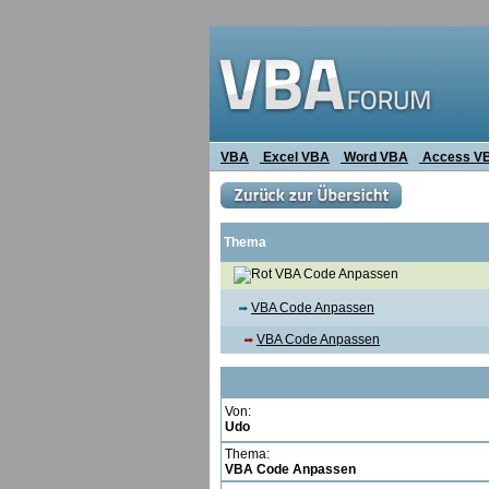
VBA
Excel VBA
Word VBA
Access V
Thema
VBA Code Anpassen
VBA Code Anpassen
VBA Code Anpassen
Von:
Udo
Thema:
VBA Code Anpassen