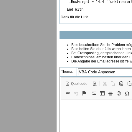
    .RowHeight = 14.4 'funktionier
   End With
Dank für die Hilfe
Bitte beschreiben Sie Ihr Problem mögl
Bitte helfen Sie ebenfalls wenn Ihnen
B
ei Crossposting, entsprechende Link
Codeschnipsel am besten über den Co
Die Angabe der Emailadresse ist freiw
Thema:
Quellcode