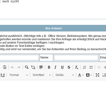
t noch nicht
Ihre Antwort
ichst ausführlich. (Wichtige Info z.B.: Office Version, Betriebssystem, Wo genau k
 geholfen werden konnte und markieren Sie Ihre Anfrage als erledigt (Klick auf Hä
s auf andere Forenbeiträge beifügen / nachtragen
de-Button im Text-Editor einfügen
illig und wird nur verwendet, um Sie bei Antworten auf Ihren Beitrag zu benachrich
Name:
Emai
Format
Schriftart
Größe