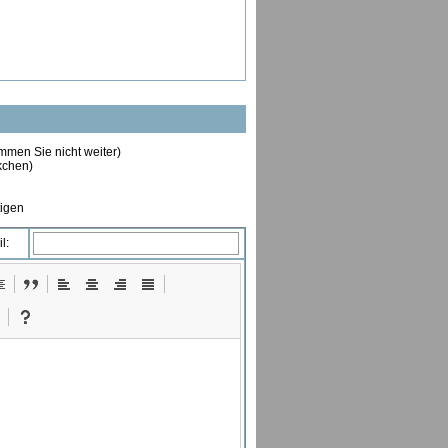
ommen Sie nicht weiter)
ckchen)
tigen
l: