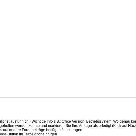
ichst ausführlich. (Wichtige Info z.B.: Office Version, Betriebssystem, Wo genau k
 geholfen werden konnte und markieren Sie Ihre Anfrage als erledigt (Klick auf Hä
s auf andere Forenbeiträge beifügen / nachtragen
de-Button im Text-Editor einfügen