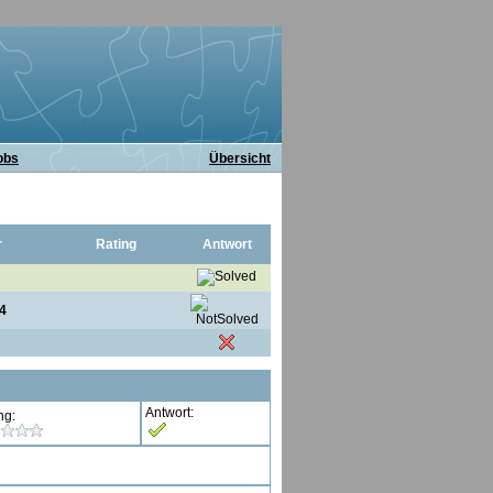
obs
Übersicht
r
Rating
Antwort
4
Antwort:
ng: