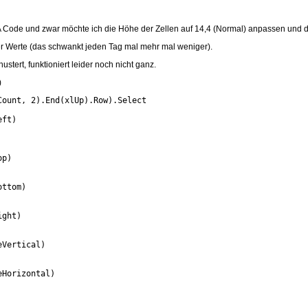
A Code und zwar möchte ich die Höhe der Zellen auf 14,4 (Normal) anpassen und
er Werte (das schwankt jeden Tag mal mehr mal weniger).
stert, funktioniert leider noch nicht ganz.
)
ount, 2).End(xlUp).Row).Select

ft)

p)

ttom)

ght)

Vertical)

Horizontal)
