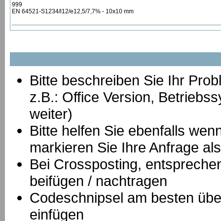
999
EN 64521-S1234/l12/e12,5/7,7% - 10x10 mm
Bitte beschreiben Sie Ihr Prob
z.B.: Office Version, Betrie
weiter)
Bitte helfen Sie ebenfalls we
markieren Sie Ihre Anfrage als
B
ei Crossposting, entspreche
beifügen / nachtragen
Codeschnipsel am besten über
einfügen