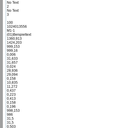
No Text
2
No Text
3
100
1024013556
M1-1
(01)Beispieltext
1360,913
1424,203
999,153
999,16
0,006
31,633
31,657
0,024
28,936
29,094
0,158
10,835
11,272
0,437
0,223
0,413
0,158
0,196
998,153
986
31,5
31,5
0,503