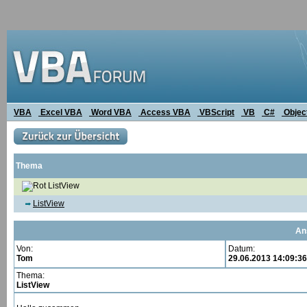
VBA
Excel VBA
Word VBA
Access VBA
VBScript
VB
C#
Objec
Thema
ListView
ListView
An
Von:
Datum:
Tom
29.06.2013 14:09:36
Thema:
ListView