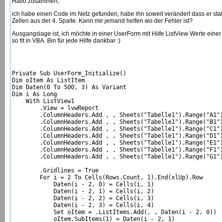
Hallo zusammen,
ich habe einen Code im Netz gefunden, habe ihn soweit verändert dass er statt
Zellen aus der 4. Spalte. Kann mir jemand helfen wo der Fehler ist?
Ausgangslage ist, ich möchte in einer UserForm mit Hilfe ListView Werte einer 
so fit in VBA. Bin für jede Hilfe dankbar :)
Private Sub UserForm_Initialize()

Dim oItem As ListItem

Dim Daten(0 To 500, 3) As Variant

Dim i As Long

    With ListView1

        .View = lvwReport

        .ColumnHeaders.Add , , Sheets("Tabelle1").Range("A1")
        .ColumnHeaders.Add , , Sheets("Tabelle1").Range("B1")
        .ColumnHeaders.Add , , Sheets("Tabelle1").Range("C1")
        .ColumnHeaders.Add , , Sheets("Tabelle1").Range("D1")
        .ColumnHeaders.Add , , Sheets("Tabelle1").Range("E1")
        .ColumnHeaders.Add , , Sheets("Tabelle1").Range("F1")
        .ColumnHeaders.Add , , Sheets("Tabelle1").Range("G1")
        .Gridlines = True

        For i = 2 To Cells(Rows.Count, 1).End(xlUp).Row

            Daten(i - 2, 0) = Cells(i, 1)

            Daten(i - 2, 1) = Cells(i, 2)

            Daten(i - 2, 2) = Cells(i, 3)

            Daten(i - 2, 3) = Cells(i, 4)

            Set oItem = .ListItems.Add(, , Daten(i - 2, 0))

            oItem.SubItems(1) = Daten(i - 2, 1)
