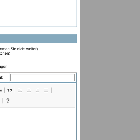
ommen Sie nicht weiter)
ckchen)
tigen
l: