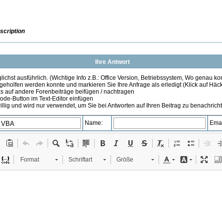
scription
Ihre Antwort
ichst ausführlich. (Wichtige Info z.B.: Office Version, Betriebssystem, Wo genau k
 geholfen werden konnte und markieren Sie Ihre Anfrage als erledigt (Klick auf Hä
s auf andere Forenbeiträge beifügen / nachtragen
de-Button im Text-Editor einfügen
illig und wird nur verwendet, um Sie bei Antworten auf Ihren Beitrag zu benachrich
Name:
Emai
Format
Schriftart
Größe