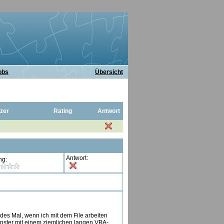
obs
Übersicht
zer
Rating
Antwort
Antwort:
ng:
edes Mal, wenn ich mit dem File arbeiten
enster mit einem ziemlichen langen VBA-