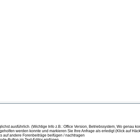
ichst ausführlich. (Wichtige Info z.B.: Office Version, Betriebssystem, Wo genau k
 geholfen werden konnte und markieren Sie Ihre Anfrage als erledigt (Klick auf Hä
s auf andere Forenbeiträge beifügen / nachtragen
de-Button im Text-Editor einfügen