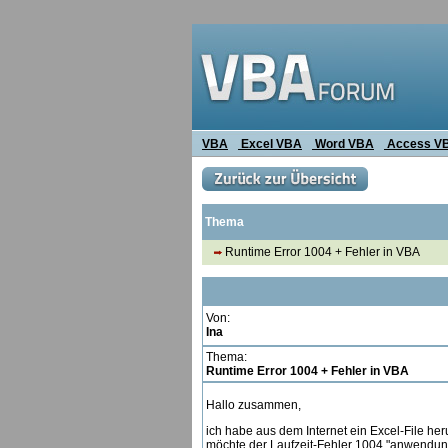
VBA
Excel VBA
Word VBA
Access V
Thema
Runtime Error 1004 + Fehler in VBA
Von:
Ina
Thema:
Runtime Error 1004 + Fehler in VBA
Hallo zusammen,
ich habe aus dem Internet ein Excel-File her
möchte der Laufzeit-Fehler 1004 "anwendung