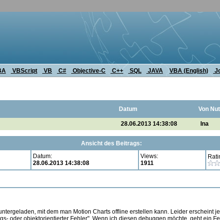
BA
VBScript
VB
C#
Objective-C
C++
SQL
JAVA
VBA (English)
J
Datum
Von Nut
28.06.2013 14:38:08
Ina
Ansicht des Beitrags:
Datum:
Views:
Rati
28.06.2013 14:38:08
1911
untergeladen, mit dem man Motion Charts offline erstellen kann. Leider erscheint j
s- oder objektorientierter Fehler". Wenn ich diesen debuggen möchte, geht ein F