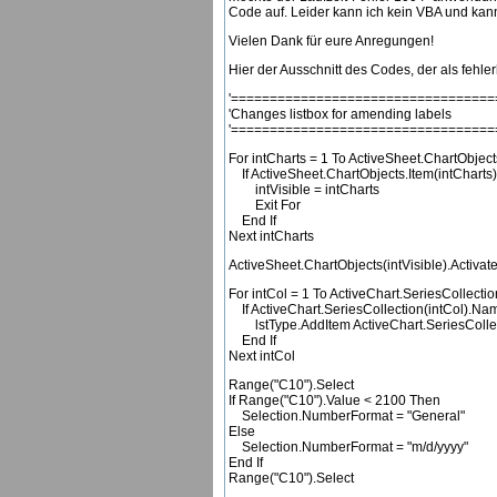
Code auf. Leider kann ich kein VBA und kann
Vielen Dank für eure Anregungen!
Hier der Ausschnitt des Codes, der als fehlerha
'==================================
'Changes listbox for amending labels
'==================================
For intCharts = 1 To ActiveSheet.ChartObjec
If ActiveSheet.ChartObjects.Item(intCharts)
intVisible = intCharts
Exit For
End If
Next intCharts
ActiveSheet.ChartObjects(intVisible).Activat
For intCol = 1 To ActiveChart.SeriesCollecti
If ActiveChart.SeriesCollection(intCol).Na
lstType.AddItem ActiveChart.SeriesCollec
End If
Next intCol
Range("C10").Select
If Range("C10").Value < 2100 Then
Selection.NumberFormat = "General"
Else
Selection.NumberFormat = "m/d/yyyy"
End If
Range("C10").Select