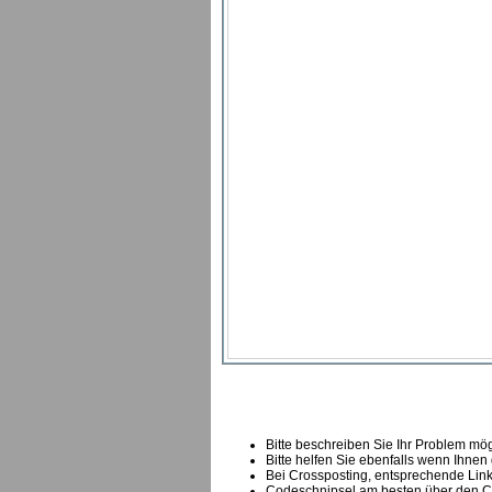
Bitte beschreiben Sie Ihr Problem mögl
Bitte helfen Sie ebenfalls wenn Ihnen
B
ei Crossposting, entsprechende Link
Codeschnipsel am besten über den Co