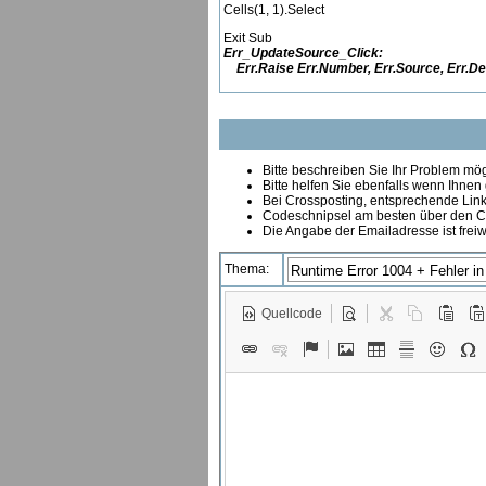
Cells(1, 1).Select
Exit Sub
Err_UpdateSource_Click:
Err.Raise Err.Number, Err.Source, Err.De
Bitte beschreiben Sie Ihr Problem mögl
Bitte helfen Sie ebenfalls wenn Ihnen
B
ei Crossposting, entsprechende Link
Codeschnipsel am besten über den Co
Die Angabe der Emailadresse ist freiw
Thema:
Quellcode