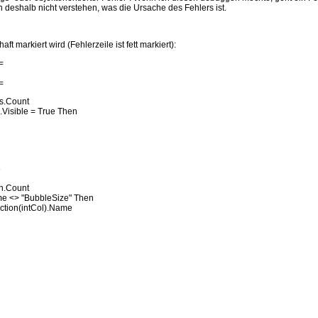
 deshalb nicht verstehen, was die Ursache des Fehlers ist.
ft markiert wird (Fehlerzeile ist fett markiert):
=
=
ts.Count
.Visible = True Then
e
on.Count
me <> "BubbleSize" Then
tion(intCol).Name